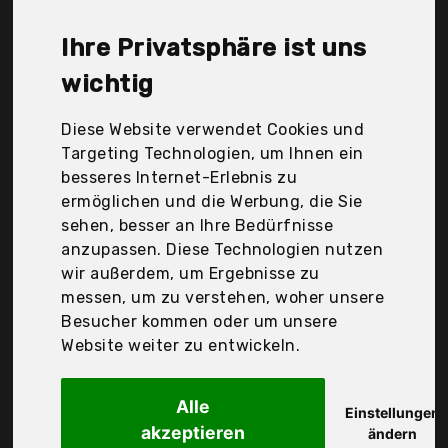
Tescoma, Tupperware, Wmf, räder GmbH, räder
Wohnzubehör GmbH, Der Durchschnittspreis für ein
Ihre Privatsphäre ist uns
Butterdose liegt bei günstigen 18,24 €. Ein
günstiges Butterdose bedeutet nicht unbedingt,
wichtig
dass die Qualität oder die Leistung schlechter ist.
Vergleichen Sie in Ruhe die Angebote in der Tabelle.
Diese Website verwendet Cookies und
Targeting Technologien, um Ihnen ein
Ihre Vorteile
besseres Internet-Erlebnis zu
ermöglichen und die Werbung, die Sie
nur seriöse Anbieter
sehen, besser an Ihre Bedürfnisse
gewöhnlich noch am selben Tag versandfertig
anzupassen. Diese Technologien nutzen
30 Tage Rückgaberecht
wir außerdem, um Ergebnisse zu
messen, um zu verstehen, woher unsere
Besucher kommen oder um unsere
Arc International
Website weiter zu entwickeln.
Luminarc - 11157 -
Alle
Einstellungen
akzeptieren
ändern