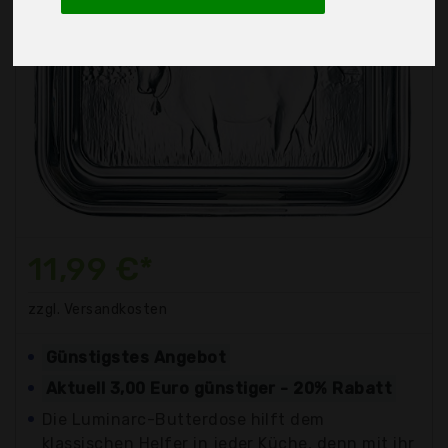
11,99 €*
zzgl. Versandkosten
Günstigstes Angebot
Aktuell 3,00 Euro günstiger - 20% Rabatt
Die Luminarc-Butterdose hilft dem
klassischen Helfer in jeder Küche, denn mit ihr