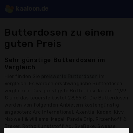
kaaloon.de
Butterdosen zu einem
guten Preis
Sehr günstige Butterdosen im
Vergleich
Hier finden Sie
preiswerte Butterdosen
im
Vergleich. Es werden erschwingliche Butterdosen
verglichen. Das günstigste Butterdose kostet 11,99
€ und das teuerste kostet 28,56 €. Die Butterdosen
werden von folgenden Anbietern kostengünstig
angeboten: Arc International, Axentia, Kadax, Kivy,
Maxwell & Williams, Mepal, Panda Grip, Ritzenhoff &
Breker, Rotho Kunststoff Ag, SveBake, Sweese,