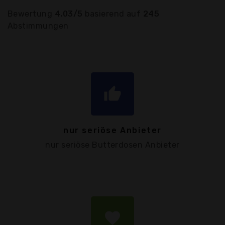
Bewertung
4.03/5
basierend auf
245
Abstimmungen
thumb_up
nur seriöse Anbieter
nur seriöse Butterdosen Anbieter
favorite