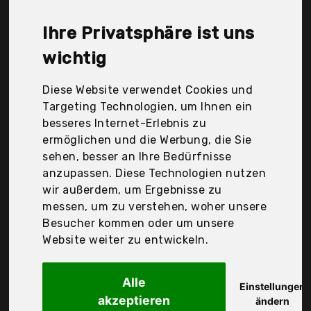
Westmark, Wmf, Ym26, feihaoEu, Der
Durchschnittspreis für ein Eierschneider liegt bei
Ihre Privatsphäre ist uns
günstigen 11,47 €. Ein günstiges Eierschneider
bedeutet nicht unbedingt, dass die Qualität oder
wichtig
die Leistung schlechter ist. Vergleichen Sie in Ruhe
die Angebote in der Tabelle.
Diese Website verwendet Cookies und
Targeting Technologien, um Ihnen ein
Ihre Vorteile
besseres Internet-Erlebnis zu
ermöglichen und die Werbung, die Sie
nur seriöse Anbieter
sehen, besser an Ihre Bedürfnisse
gewöhnlich noch am selben Tag versandfertig
anzupassen. Diese Technologien nutzen
30 Tage Rückgaberecht
wir außerdem, um Ergebnisse zu
messen, um zu verstehen, woher unsere
Besucher kommen oder um unsere
Metaltex Deutschland GmbH
Website weiter zu entwickeln.
Metaltex 204500014
Alle
Einstellungen
akzeptieren
ändern