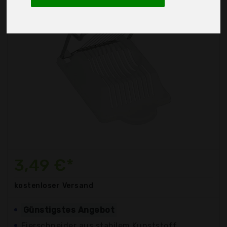
3,49 €*
kostenloser
Versand
Günstigstes Angebot
Eierschneider aus stabilem Kunststoff