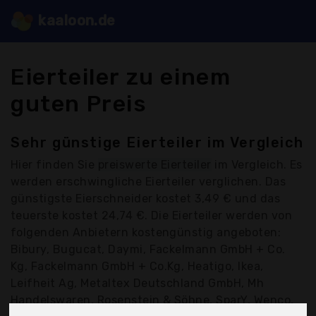
kaaloon.de
Eierteiler zu einem
guten Preis
Sehr günstige Eierteiler im Vergleich
Hier finden Sie
preiswerte Eierteiler
im Vergleich. Es
werden erschwingliche Eierteiler verglichen. Das
günstigste Eierschneider kostet 3,49 € und das
teuerste kostet 24,74 €. Die Eierteiler werden von
folgenden Anbietern kostengünstig angeboten:
Bibury, Bugucat, Daymi, Fackelmann GmbH + Co.
Kg, Fackelmann GmbH + Co.Kg, Heatigo, Ikea,
Leifheit Ag, Metaltex Deutschland GmbH, Mh
Handelswaren, Rosenstein & Söhne, SparY, Wenco,