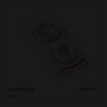
Leifheit Ag
11,29 €*
Leifheit