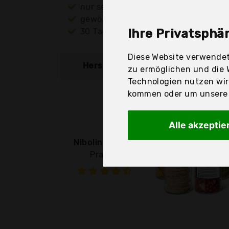
nur seriöse Anbieter
gewöhnlich noch am selben Tag ver
30 Tage Rückgaberecht
Ihre Privatsphär
Diese Website verwendet
Hersteller
Produkt
zu ermöglichen und die 
Technologien nutzen wi
kommen oder um unsere W
Alle akzeptie
Niboline GmbH
Praknu