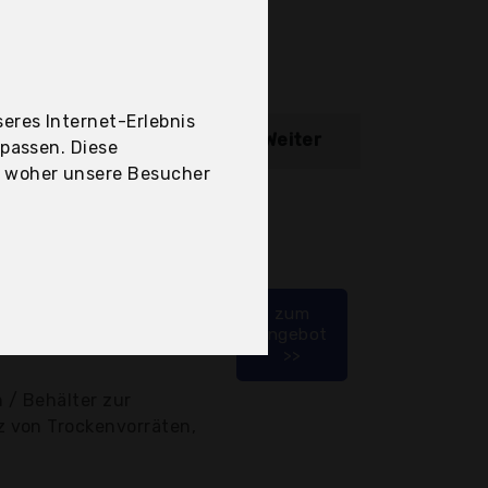
eres Internet-Erlebnis
ibung
Weiter
upassen. Diese
, woher unsere Besucher
ungsflaschen mit
ondichtungen.
 Dichtung sorgt dafür,
zum
Angebot
 einer
>>
 / Behälter zur
 von Trockenvorräten,