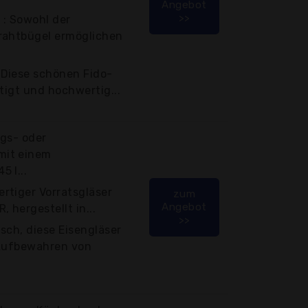
Angebot
>>
: Sowohl der
rahtbügel ermöglichen
Diese schönen Fido-
tigt und hochwertig...
ngs- oder
mit einem
 l...
rtiger Vorratsgläser
zum
Angebot
 hergestellt in...
>>
sch, diese Eisengläser
 Aufbewahren von