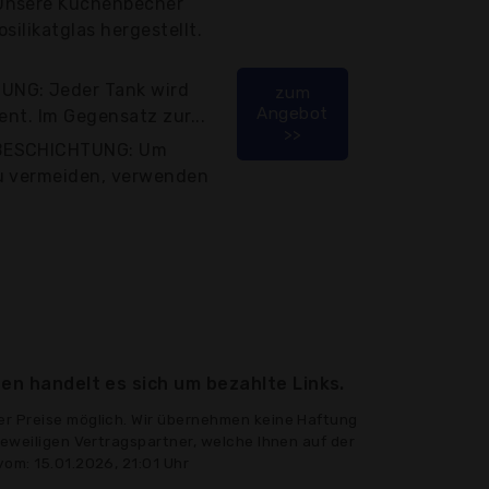
Unsere Küchenbecher
silikatglas hergestellt.
UNG: Jeder Tank wird
zum
Angebot
ent. Im Gegensatz zur...
>>
ZBESCHICHTUNG: Um
u vermeiden, verwenden
en handelt es sich um bezahlte Links.
er Preise möglich. Wir übernehmen keine Haftung
jeweiligen Vertragspartner, welche Ihnen auf der
vom: 15.01.2026, 21:01 Uhr