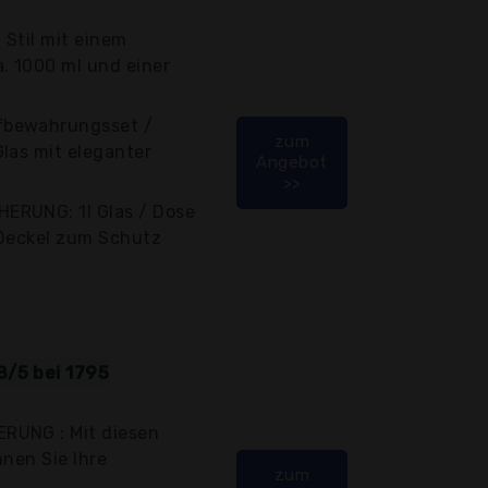
 Stil mit einem
 1000 ml und einer
fbewahrungsset /
zum
las mit eleganter
Angebot
>>
ERUNG: 1l Glas / Dose
 Deckel zum Schutz
8/5 bei 1795
RUNG : Mit diesen
nnen Sie Ihre
zum