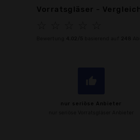
Vorratsgläser - Verglei
☆
☆
☆
☆
☆
Bewertung
4.02/5
basierend auf
248
Ab
thumb_up
nur seriöse Anbieter
nur seriöse Vorratsgläser Anbieter