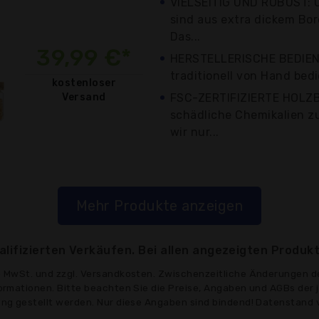
VIELSEITIG UND ROBUST: 
sind aus extra dickem Boro
Das...
39,99 €*
HERSTELLERISCHE BEDIEN
traditionell von Hand bedi
kostenloser
Versand
FSC-ZERTIFIZIERTE HOL
schädliche Chemikalien z
wir nur...
Mehr Produkte anzeigen
lifizierten Verkäufen. Bei allen angezeigten Produkt
ve MwSt. und zzgl. Versandkosten. Zwischenzeitliche Änderungen d
formationen. Bitte beachten Sie die Preise, Angaben und AGBs der 
gung gestellt werden. Nur diese Angaben sind bindend! Datenstand 