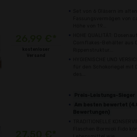
Set von 6 Gläsern im alten
Fassungsvermögen von ca.
Höhe von 19...
HOHE QUALITÄT: Dosenau
26,99 €*
Cornflakes-Behälter aus G
kostenloser
Rippenstruktur...
Versand
HYGIENISCHE UND VERSICH
für den Schokoriegel mit
des...
Preis-Leistungs-Sieger
Am besten bewertet (4.
Bewertungen)
TRADITIONELLE KONSERVIE
Flaschen Bormioli Fido kö
27,50 €*
Lebensmittel wie...