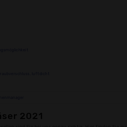
ngsmöglichkeit
raubverschluss, luftdicht
üchenmanager
äser 2021
ollen sind Sie bei uns genau richtig. Hier finden Sie gu