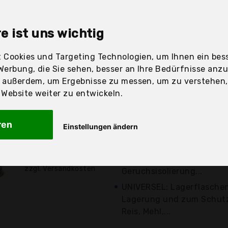
sandfertig
e ist uns wichtig
 Cookies und Targeting Technologien, um Ihnen ein bess
Preis
Beschre
Werbung, die Sie sehen, besser an Ihre Bedürfnisse anz
r außerdem, um Ergebnisse zu messen, um zu verstehen
Günstigstes Angebot
ebsite weiter zu entwickeln.
4 hermetische Aufbewahr
Bambusdeckel und 8 Silik
ren
Einstellungen ändern
Glasbehälter...
22,99 €*
Der Bambusverschluss mit
dass die Glasflaschen mit
zzgl. Versandkosten
Geruchsisolierung...
UNIVERSEL: Lagerflaschen
Lagerung und zum Schutz
Reis, Mehl,...