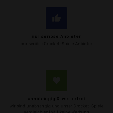
thumb_up
nur seriöse Anbieter
nur seriöse Crocket-Spiele Anbieter
favorite
unabhängig & werbefrei
wir sind unabhängig und unser Crocket-Spiele
Vergleich enthält keine Werbung