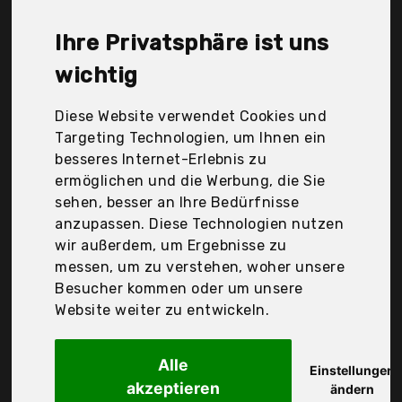
Games, small foot, vidaXl, Der Durchschnittspreis
für ein Crocket liegt bei günstigen 73,15 €. Ein
Ihre Privatsphäre ist uns
günstiges Crocket bedeutet nicht unbedingt, dass
die Qualität oder die Leistung schlechter ist.
wichtig
Vergleichen Sie in Ruhe die Angebote in der Tabelle.
Diese Website verwendet Cookies und
Ihre Vorteile
Targeting Technologien, um Ihnen ein
besseres Internet-Erlebnis zu
nur seriöse Anbieter
ermöglichen und die Werbung, die Sie
gewöhnlich noch am selben Tag versandfertig
sehen, besser an Ihre Bedürfnisse
30 Tage Rückgaberecht
anzupassen. Diese Technologien nutzen
wir außerdem, um Ergebnisse zu
messen, um zu verstehen, woher unsere
Relaxdays
Besucher kommen oder um unsere
Krocket Spiel, 4
Website weiter zu entwickeln.
Alle
Einstellungen
akzeptieren
ändern