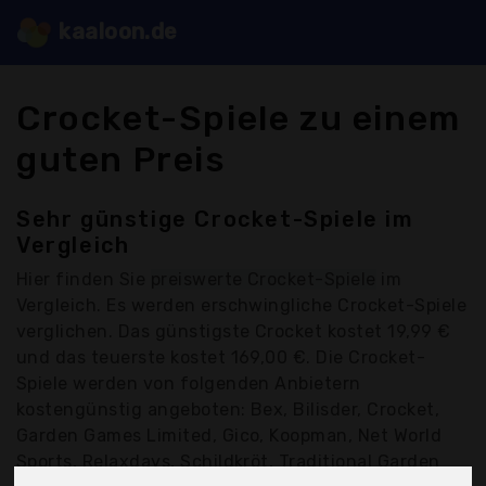
kaaloon.de
Crocket-Spiele zu einem
guten Preis
Sehr günstige Crocket-Spiele im
Vergleich
Hier finden Sie
preiswerte Crocket-Spiele
im
Vergleich. Es werden erschwingliche Crocket-Spiele
verglichen. Das günstigste Crocket kostet 19,99 €
und das teuerste kostet 169,00 €. Die Crocket-
Spiele werden von folgenden Anbietern
kostengünstig angeboten: Bex, Bilisder, Crocket,
Garden Games Limited, Gico, Koopman, Net World
Sports, Relaxdays, Schildkröt, Traditional Garden