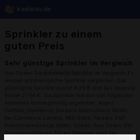
kaaloon.de
Sprinkler zu einem
guten Preis
Sehr günstige Sprinkler im Vergleich
Hier finden Sie
preiswerte Sprinkler
im Vergleich. Es
werden erschwingliche Sprinkler verglichen. Das
günstigste Sprinkler kostet 8,29 € und das teuerste
kostet 27,54 €. Die Sprinkler werden von folgenden
Anbietern kostengünstig angeboten: Anpro,
Cellfast, Gardebruk, Gardena Deutschland GmbH,
Kw-Commerce, Landrip, Mzk-Store, Peradix, S&R
Industriewerkzeuge GmbH, Xddias, Zeju Direct, Der
Durchschnittspreis für ein Sprinkler liegt bei