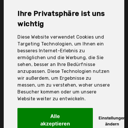
günstigen 20,39 €. Ein günstiges Sprinkler
bedeutet nicht unbedingt, dass die Qualität oder
Ihre Privatsphäre ist uns
die Leistung schlechter ist. Vergleichen Sie in Ruhe
die Angebote in der Tabelle.
wichtig
Ihre Vorteile
Diese Website verwendet Cookies und
Targeting Technologien, um Ihnen ein
nur seriöse Anbieter
besseres Internet-Erlebnis zu
gewöhnlich noch am selben Tag versandfertig
ermöglichen und die Werbung, die Sie
30 Tage Rückgaberecht
sehen, besser an Ihre Bedürfnisse
anzupassen. Diese Technologien nutzen
wir außerdem, um Ergebnisse zu
Gardena Deutschland GmbH
messen, um zu verstehen, woher unsere
Gardena Classic
Besucher kommen oder um unsere
Website weiter zu entwickeln.
Alle
Einstellungen
akzeptieren
ändern