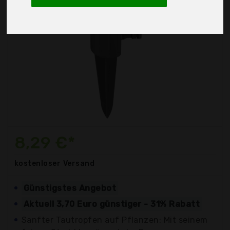
8,29 €*
kostenloser
Versand
Günstigstes Angebot
Aktuell 3,70 Euro günstiger - 31% Rabatt
Sanfter Tautropfen auf Pflanzen: Mit seinem