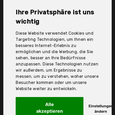
Temesso, Zinkwannen, bellissa, dobar, Der
Durchschnittspreis für ein Hochteich liegt bei
Ihre Privatsphäre ist uns
günstigen 283,19 €. Ein günstiges Hochteich
bedeutet nicht unbedingt, dass die Qualität oder
wichtig
die Leistung schlechter ist. Vergleichen Sie in Ruhe
die Angebote in der Tabelle.
Diese Website verwendet Cookies und
Targeting Technologien, um Ihnen ein
Ihre Vorteile
besseres Internet-Erlebnis zu
ermöglichen und die Werbung, die Sie
nur seriöse Anbieter
sehen, besser an Ihre Bedürfnisse
gewöhnlich noch am selben Tag versandfertig
anzupassen. Diese Technologien nutzen
30 Tage Rückgaberecht
wir außerdem, um Ergebnisse zu
messen, um zu verstehen, woher unsere
Besucher kommen oder um unsere
bellissa
Website weiter zu entwickeln.
?-
Alle
Einstellungen
akzeptieren
ändern