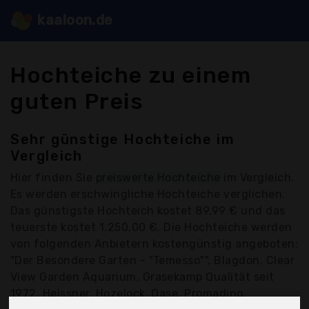
kaaloon.de
Hochteiche zu einem
guten Preis
Sehr günstige Hochteiche im
Vergleich
Hier finden Sie
preiswerte Hochteiche
im Vergleich.
Es werden erschwingliche Hochteiche verglichen.
Das günstigste Hochteich kostet 89,99 € und das
teuerste kostet 1.250,00 €. Die Hochteiche werden
von folgenden Anbietern kostengünstig angeboten:
"Der Besondere Garten - "Temesso"", Blagdon, Clear
View Garden Aquarium, Grasekamp Qualität seit
1972, Heissner, Hozelock, Oase, Promadino,