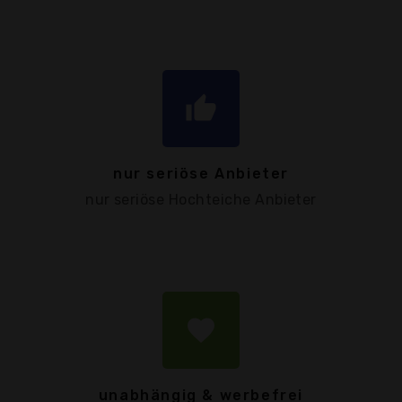
thumb_up
nur seriöse Anbieter
nur seriöse Hochteiche Anbieter
favorite
unabhängig & werbefrei