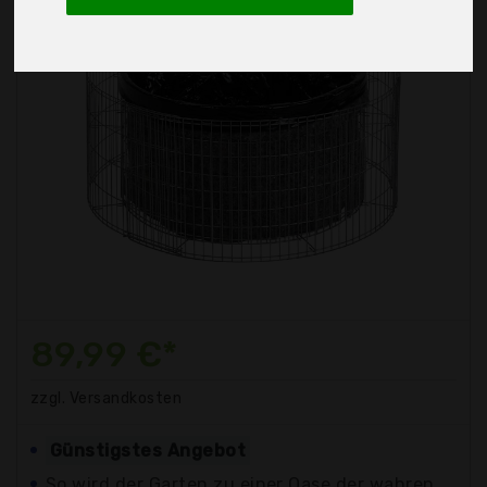
89,99 €*
zzgl. Versandkosten
Günstigstes Angebot
So wird der Garten zu einer Oase der wahren