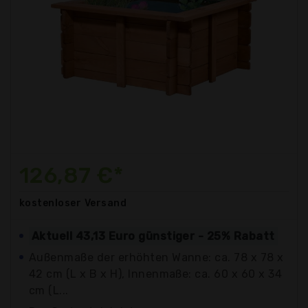
126,87 €*
kostenloser
Versand
Aktuell 43,13 Euro günstiger - 25% Rabatt
Außenmaße der erhöhten Wanne: ca. 78 x 78 x
42 cm (L x B x H), Innenmaße: ca. 60 x 60 x 34
cm (L...