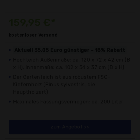
159,95 €*
kostenloser
Versand
Aktuell 35,05 Euro günstiger - 18% Rabatt
Hochteich Außenmaße: ca. 120 x 72 x 42 cm (B
x H), Innenmaße: ca. 102 x 54 x 37 cm (B x H)
Der Gartenteich ist aus robustem FSC-
Kiefernholz (Pinus sylvestris, die
Hauptholzart)
Maximales Fassungsvermögen: ca. 200 Liter
zum Angebot >>