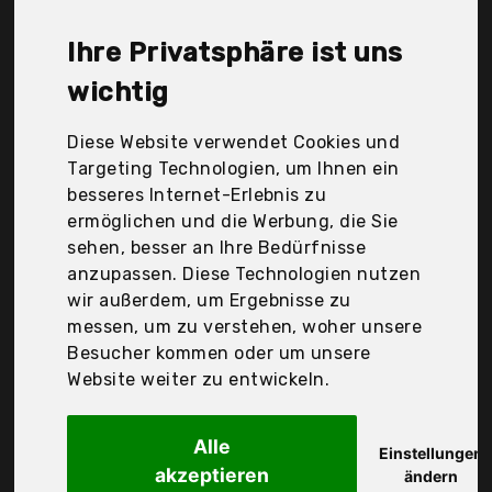
Greatwild, Hava Kolari, HelpAccess-Germany, Ilin-
Stolz und Beater GbR, Kegel-Blazusiak, Korostro,
Ihre Privatsphäre ist uns
Medy, Migimi, Orlegol, Rakaraka, Rdi, Sulifor,
Tadpolez, Tevlaphee, Toplus, com-four, iKalula,
wichtig
laoonl, otutun, Der Durchschnittspreis für ein
Eisschutzfolie liegt bei günstigen 18,84 €. Ein
Diese Website verwendet Cookies und
günstiges Eisschutzfolie bedeutet nicht unbedingt,
Targeting Technologien, um Ihnen ein
dass die Qualität oder die Leistung schlechter ist.
besseres Internet-Erlebnis zu
Vergleichen Sie in Ruhe die Angebote in der Tabelle.
ermöglichen und die Werbung, die Sie
sehen, besser an Ihre Bedürfnisse
Ihre Vorteile
anzupassen. Diese Technologien nutzen
wir außerdem, um Ergebnisse zu
nur seriöse Anbieter
messen, um zu verstehen, woher unsere
gewöhnlich noch am selben Tag versandfertig
Besucher kommen oder um unsere
30 Tage Rückgaberecht
Website weiter zu entwickeln.
Alle
4Cars
Einstellungen
akzeptieren
Winterabdeckung
ändern