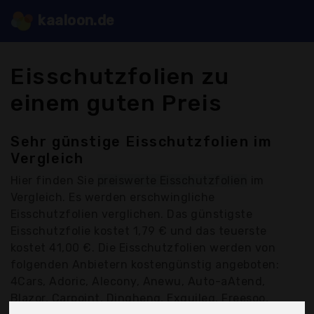
kaaloon.de
Eisschutzfolien zu
einem guten Preis
Sehr günstige Eisschutzfolien im
Vergleich
Hier finden Sie
preiswerte Eisschutzfolien
im
Vergleich. Es werden erschwingliche
Eisschutzfolien verglichen. Das günstigste
Eisschutzfolie kostet 1,79 € und das teuerste
kostet 41,00 €. Die Eisschutzfolien werden von
folgenden Anbietern kostengünstig angeboten:
4Cars, Adoric, Alecony, Anewu, Auto-aAtend,
Blazor, Carpoint, Dingheng, Exquileg, Freesoo,