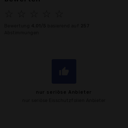
☆
☆
☆
☆
☆
Bewertung
4.01/5
basierend auf
257
Abstimmungen
thumb_up
nur seriöse Anbieter
nur seriöse Eisschutzfolien Anbieter