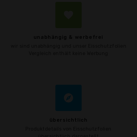
favorite
unabhängig & werbefrei
wir sind unabhängig und unser Eisschutzfolien
Vergleich enthält keine Werbung
explore
übersichtlich
Produktdetails von Eisschutzfolien
übersichtlich dargestellt