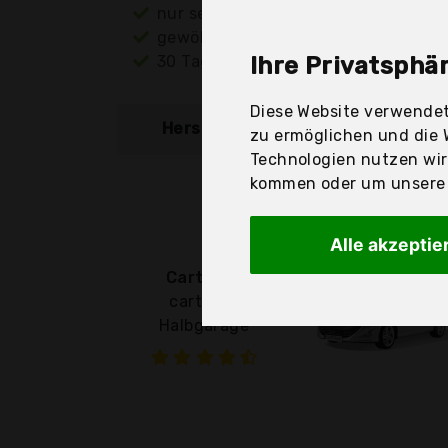
nur seriöse Anbieter
gewöhnlich noch am selben Tag ver
30 Tage Rückgaberecht
Ihre Privatsphär
Diese Website verwendet
Hersteller
Produkt
zu ermöglichen und die 
Technologien nutzen wi
kommen oder um unsere W
Alle akzeptie
Cartrend
cartrend
Halbgarage