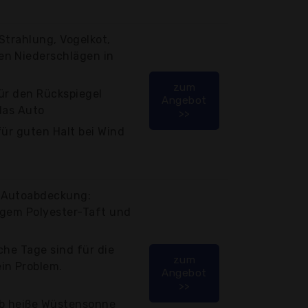
Strahlung, Vogelkot,
en Niederschlägen in
zum
ür den Rückspiegel
Angebot
das Auto
>>
für guten Halt bei Wind
-Autoabdeckung:
igem Polyester-Taft und
che Tage sind für die
zum
n Problem.
Angebot
>>
ob heiße Wüstensonne