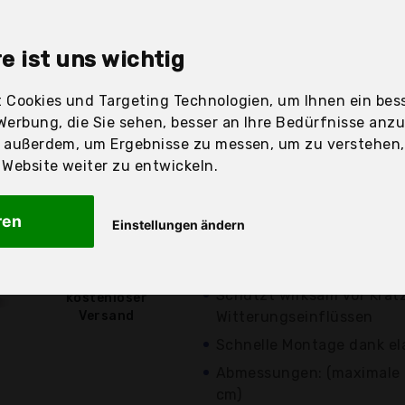
sandfertig
e ist uns wichtig
 Cookies und Targeting Technologien, um Ihnen ein bess
Preis
Beschre
Werbung, die Sie sehen, besser an Ihre Bedürfnisse anz
r außerdem, um Ergebnisse zu messen, um zu verstehen
Günstigstes Angebot
ebsite weiter zu entwickeln.
Preis-Leistungs-Sieger
Am besten bewertet (4.
ren
Einstellungen ändern
Bewertungen)
18,99 €*
Aktuell 2,00 Euro günst
Schützt wirksam vor Krat
kostenloser
Versand
Witterungseinflüssen
Schnelle Montage dank el
Abmessungen: (maximale F
cm)