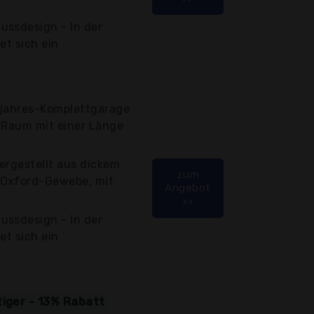
ussdesign - In der
et sich ein
zjahres-Komplettgarage
n Raum mit einer Länge
ergestellt aus dickem
zum
 Oxford-Gewebe, mit
Angebot
>>
ussdesign - In der
et sich ein
tiger - 13% Rabatt