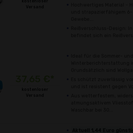
kostenloser
Hochwertiges Material - H
Versand
und strapazierfähigem 6
Gewebe...
Reißverschluss-Design: In
befindet sich ein Reißvers
Ideal für die Sommer- un
Winterberichterstattung i
Grundsätzlich sind Wollga
37,65 €*
Es schützt zuverlässig vo
und ist resistent gegen V
kostenloser
Versand
Aus wetterfestem, wider
atmungsaktivem Vliesstof
Waschbar bei 30...
Aktuell 1,44 Euro günst