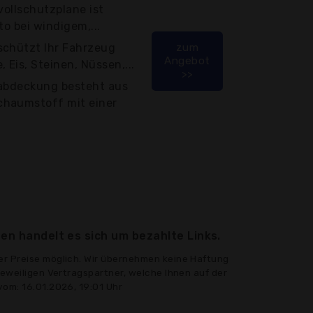
vollschutzplane ist
uto bei windigem,...
schützt Ihr Fahrzeug
zum
Angebot
 Eis, Steinen, Nüssen,...
>>
zabdeckung besteht aus
chaumstoff mit einer
en handelt es sich um bezahlte Links.
er Preise möglich. Wir übernehmen keine Haftung
jeweiligen Vertragspartner, welche Ihnen auf der
vom: 16.01.2026, 19:01 Uhr