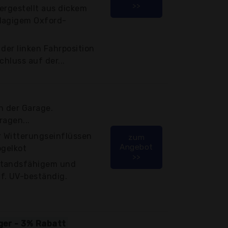
>>
ergestellt aus dickem
-lagigem Oxford-
 der linken Fahrposition
chluss auf der...
d
n der Garage.
ragen...
r Witterungseinflüssen
zum
Angebot
ogelkot
>>
standsfähigem und
f. UV-beständig.
iger - 3% Rabatt