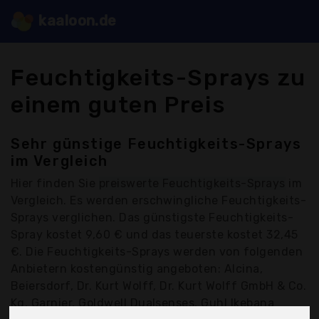
kaaloon.de
Feuchtigkeits-Sprays zu
einem guten Preis
Sehr günstige Feuchtigkeits-Sprays
im Vergleich
Hier finden Sie
preiswerte Feuchtigkeits-Sprays
im
Vergleich. Es werden erschwingliche Feuchtigkeits-
Sprays verglichen. Das günstigste Feuchtigkeits-
Spray kostet 9,60 € und das teuerste kostet 32,45
€. Die Feuchtigkeits-Sprays werden von folgenden
Anbietern kostengünstig angeboten: Alcina,
Beiersdorf, Dr. Kurt Wolff, Dr. Kurt Wolff GmbH & Co.
Kg, Garnier, Goldwell Dualsenses, Guhl Ikebana