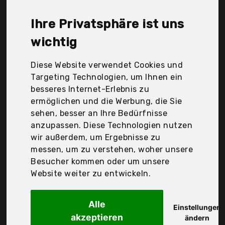
GmbH, HUIHUAN, Henkel, John Paul Mitchell
Systems, Johnson & Johnson Gmbh, La Roche-
Ihre Privatsphäre ist uns
Posay, Londa, Paul Mitchell, Seg-Beauty, Tea Tree,
Weleda Ag, Wella, Wella Professionals, pony puffin,
wichtig
vitabay, Der Durchschnittspreis für ein
Feuchtigkeits-Spray liegt bei günstigen 17,83 €. Ein
Diese Website verwendet Cookies und
günstiges Feuchtigkeits-Spray bedeutet nicht
Targeting Technologien, um Ihnen ein
unbedingt, dass die Qualität oder die Leistung
besseres Internet-Erlebnis zu
schlechter ist. Vergleichen Sie in Ruhe die
ermöglichen und die Werbung, die Sie
Angebote in der Tabelle.
sehen, besser an Ihre Bedürfnisse
anzupassen. Diese Technologien nutzen
Ihre Vorteile
wir außerdem, um Ergebnisse zu
messen, um zu verstehen, woher unsere
nur seriöse Anbieter
Besucher kommen oder um unsere
gewöhnlich noch am selben Tag versandfertig
Website weiter zu entwickeln.
30 Tage Rückgaberecht
Alle
Einstellungen
akzeptieren
Wella
ändern