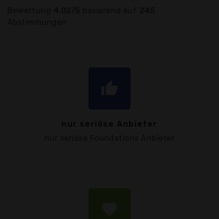
Bewertung
4.02/5
basierend auf
245
Abstimmungen
thumb_up
nur seriöse Anbieter
nur seriöse Foundations Anbieter
favorite