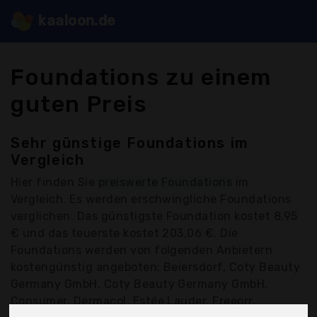
kaaloon.de
Foundations zu einem
guten Preis
Sehr günstige Foundations im
Vergleich
Hier finden Sie
preiswerte Foundations
im
Vergleich. Es werden erschwingliche Foundations
verglichen. Das günstigste Foundation kostet 8,95
€ und das teuerste kostet 203,06 €. Die
Foundations werden von folgenden Anbietern
kostengünstig angeboten: Beiersdorf, Coty Beauty
Germany GmbH, Coty Beauty Germany GmbH,
Consumer, Dermacol, Estée Lauder, Freeorr,