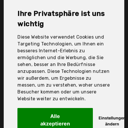
Hilareco, KfiAq, L'Oréal Deutschland GmbH, L'Oréal
Paris, La Prairie, Maybelline, Mroobest, Nuonove-
Ihre Privatsphäre ist uns
Store, Pinpoxe, Savue GmbH, Shiseido, Siamhoo, Der
Durchschnittspreis für ein Foundation liegt bei
wichtig
günstigen 37,64 €. Ein günstiges Foundation
bedeutet nicht unbedingt, dass die Qualität oder
Diese Website verwendet Cookies und
die Leistung schlechter ist. Vergleichen Sie in Ruhe
Targeting Technologien, um Ihnen ein
die Angebote in der Tabelle.
besseres Internet-Erlebnis zu
ermöglichen und die Werbung, die Sie
Ihre Vorteile
sehen, besser an Ihre Bedürfnisse
anzupassen. Diese Technologien nutzen
nur seriöse Anbieter
wir außerdem, um Ergebnisse zu
gewöhnlich noch am selben Tag versandfertig
messen, um zu verstehen, woher unsere
30 Tage Rückgaberecht
Besucher kommen oder um unsere
Website weiter zu entwickeln.
Maybelline
Alle
New York Make Up,
Einstellungen
akzeptieren
ändern