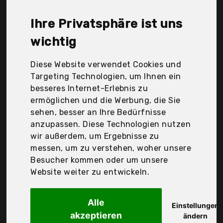
søstre & brødre, Der Durchschnittspreis für ein
Geschirrtücher liegt bei günstigen 16,12 €. Ein
Ihre Privatsphäre ist uns
günstiges Geschirrtücher bedeutet nicht
unbedingt, dass die Qualität oder die Leistung
wichtig
schlechter ist. Vergleichen Sie in Ruhe die
Angebote in der Tabelle.
Diese Website verwendet Cookies und
Targeting Technologien, um Ihnen ein
Ihre Vorteile
besseres Internet-Erlebnis zu
ermöglichen und die Werbung, die Sie
nur seriöse Anbieter
sehen, besser an Ihre Bedürfnisse
gewöhnlich noch am selben Tag versandfertig
anzupassen. Diese Technologien nutzen
30 Tage Rückgaberecht
wir außerdem, um Ergebnisse zu
messen, um zu verstehen, woher unsere
Besucher kommen oder um unsere
Redbest
Website weiter zu entwickeln.
Geschirrtuch,
Alle
Einstellungen
akzeptieren
ändern