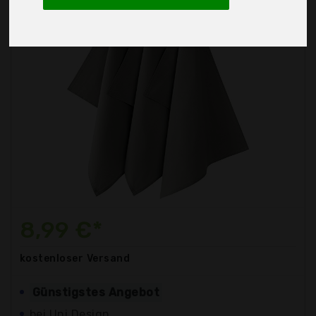
8,99 €*
kostenloser
Versand
Günstigstes Angebot
bei Uni Design