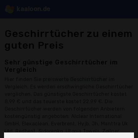
kaaloon.de
Geschirrtücher zu einem
guten Preis
Sehr günstige Geschirrtücher im
Vergleich
Hier finden Sie
preiswerte Geschirrtücher
im
Vergleich. Es werden erschwingliche Geschirrtücher
verglichen. Das günstigste Geschirrtücher kostet
8,99 € und das teuerste kostet 22,99 €. Die
Geschirrtücher werden von folgenden Anbietern
kostengünstig angeboten: Alclear International
GmbH, Elexaclean, Everbrent, Hyjb, Jh, Manttra Uk
Ltd, Redbest, Sidorenko, Utopia Towels, Zollner,