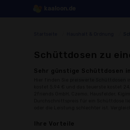
kaaloon.de
Startseite
Haushalt & Ordnung
Sc
Schüttdosen zu ein
Sehr günstige Schüttdosen i
Hier finden Sie
preiswerte Schüttdosen
i
kostet 5,94 € und das teuerste kostet 2
2friends GmbH, Czemo, Hausfelder, Kigim
Durchschnittspreis für ein Schüttdose li
oder die Leistung schlechter ist. Verglei
Ihre Vorteile