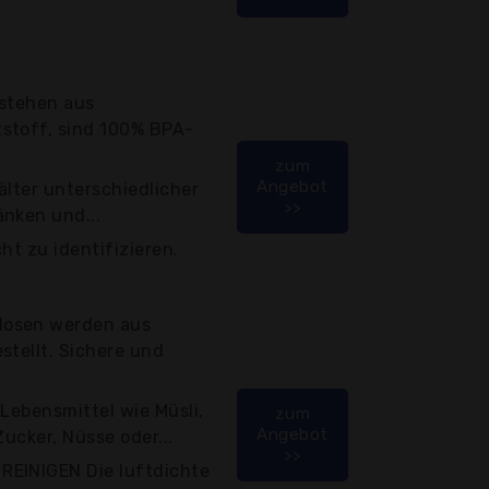
estehen aus
stoff, sind 100% BPA-
zum
Angebot
älter unterschiedlicher
>>
änken und...
ht zu identifizieren.
dosen werden aus
stellt. Sichere und
 Lebensmittel wie Müsli,
zum
Angebot
Zucker, Nüsse oder...
>>
REINIGEN Die luftdichte