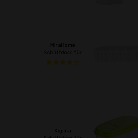
MiraHome
Schüttdose für
Kigima