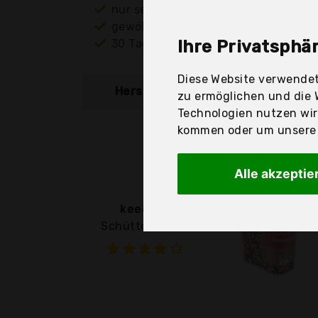
nur seriöse Anbieter
gewöhnlich noch am selben Tag ver
30 Tage Rückgaberecht
Ihre Privatsphär
Diese Website verwendet
Hersteller
Produkt
zu ermöglichen und die 
Technologien nutzen wi
kommen oder um unsere W
Alle akzeptie
keeeper
Schüttdose für