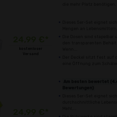
die mehr Platz benötigen.
Dieses 5er-Set eignet sic
Mengen an Lebensmitteln. O
Die Dosen sind stapelbar u
24,99 €*
den transparenten Behälte
kostenloser
Wenn...
Versand
Der Deckel sitzt fest auf
eine Öffnung zum Schälen.
Am besten bewertet (4.
Bewertungen)
Dieses 5er-Set eignet sic
durchschnittliche Lebens
Mehl,...
24,99 €*
Die Rührwerke sind stape