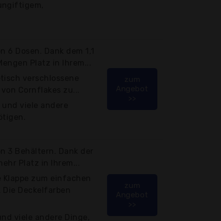
ungiftigem,
on 6 Dosen. Dank dem 1,1
Mengen Platz in Ihrem...
etisch verschlossene
zum
Angebot
von Cornflakes zu...
>>
i und viele andere
ötigen.
on 3 Behältern. Dank der
ehr Platz in Ihrem...
te Klappe zum einfachen
zum
. Die Deckelfarben
Angebot
>>
 und viele andere Dinge,