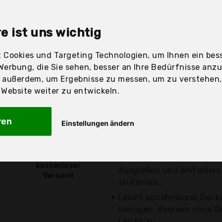
sandfertig
e ist uns wichtig
 Cookies und Targeting Technologien, um Ihnen ein bess
Preis
Beschre
Werbung, die Sie sehen, besser an Ihre Bedürfnisse anz
r außerdem, um Ergebnisse zu messen, um zu verstehen
Günstigstes Angebot
ebsite weiter zu entwickeln.
verschiedene
Angebote a
Für mehr Ordnung in der 
ren
Einstellungen ändern
mit einem Volumen von 75
Auswahl...
5,94 €*
Praktische und sichere A
kostenloser
Ausgießen und einfaches
Versand
stufenlos...
Leicht abnehmbarer Deck
Reinigen, Bequem ohne De
Leicht zu...