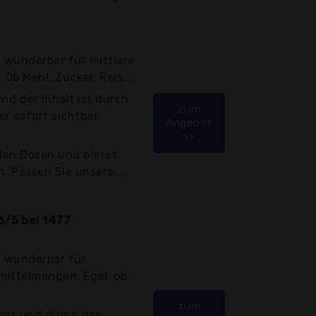
h wunderbar für mittlere
b Mehl, Zucker, Reis,...
nd der Inhalt ist durch
zum
r sofort sichtbar.
Angebot
>>
 den Dosen und bietet
 Passen Sie unsere...
6/5 bei 1477
h wunderbar für
mittelmengen. Egal, ob
zum
lbar und durch den