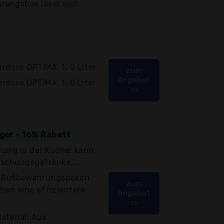
rungsbox lässt sich
dose OPTIMA, 1, 0 Liter
zum
Angebot
dose OPTIMA, 1, 0 Liter
>>
iger - 16% Rabatt
rung in der Küche: kann
ischungsgetränke,...
se Aufbewahrungsboxen
zum
hen eine effizientere
Angebot
>>
aterial: Aus