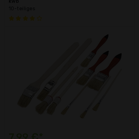
kwb
10-teiliges
7,99 €*