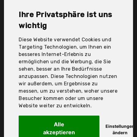
Nanaplums, Shenzhen Colorful Digital Technology
Co.Ld, Telgoner, Tsi Schreibwaren, conda, kwb,
Ihre Privatsphäre ist uns
tropicalboy, Der Durchschnittspreis für ein
Pinselset liegt bei günstigen 9,17 €. Ein günstiges
wichtig
Pinselset bedeutet nicht unbedingt, dass die
Qualität oder die Leistung schlechter ist.
Diese Website verwendet Cookies und
Vergleichen Sie in Ruhe die Angebote in der Tabelle.
Targeting Technologien, um Ihnen ein
besseres Internet-Erlebnis zu
Ihre Vorteile
ermöglichen und die Werbung, die Sie
sehen, besser an Ihre Bedürfnisse
nur seriöse Anbieter
anzupassen. Diese Technologien nutzen
gewöhnlich noch am selben Tag versandfertig
wir außerdem, um Ergebnisse zu
30 Tage Rückgaberecht
messen, um zu verstehen, woher unsere
Besucher kommen oder um unsere
Website weiter zu entwickeln.
Color Expert
Pinsel-Set,
Alle
Einstellungen
akzeptieren
ändern