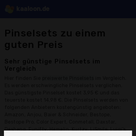
kaaloon.de
Pinselsets zu einem
guten Preis
Sehr günstige Pinselsets im
Vergleich
Hier finden Sie
preiswerte Pinselsets
im Vergleich.
Es werden erschwingliche Pinselsets verglichen.
Das günstigste Pinselset kostet 3,95 € und das
teuerste kostet 14,98 €. Die Pinselsets werden von
folgenden Anbietern kostengünstig angeboten:
Amazon, Anjou, Baier & Schneider, Bestope,
Bestope Pro, Color Expert, Conmetall, Daxstar,
Desheng, Funifty, Hamelin, Kurtzy, LiSmile, Luigi's,