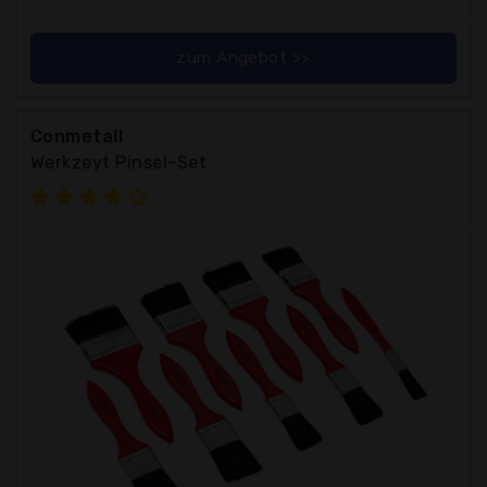
zum Angebot >>
Conmetall
Werkzeyt Pinsel-Set