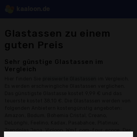
kaaloon.de
Glastassen zu einem
guten Preis
Sehr günstige Glastassen im
Vergleich
Hier finden Sie
preiswerte Glastassen
im Vergleich.
Es werden erschwingliche Glastassen verglichen.
Das günstigste Glastasse kostet 9,99 € und das
teuerste kostet 38,10 €. Die Glastassen werden von
folgenden Anbietern kostengünstig angeboten:
Amazon, Bodum, Bohemia Cristal, Creano,
DeLonghi, Feelino, Kadax, Pasabahce, Platinux,
Trendglas Jena, Vicloon, Wmf, com-four, ecooe, Der