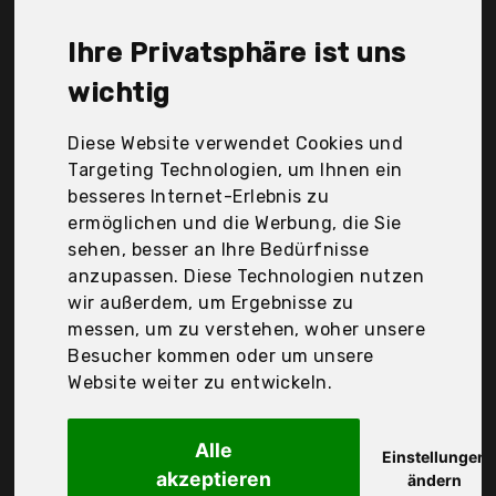
Durchschnittspreis für ein Glastasse liegt bei
günstigen 21,81 €. Ein günstiges Glastasse
Ihre Privatsphäre ist uns
bedeutet nicht unbedingt, dass die Qualität oder
die Leistung schlechter ist. Vergleichen Sie in Ruhe
wichtig
die Angebote in der Tabelle.
Diese Website verwendet Cookies und
Ihre Vorteile
Targeting Technologien, um Ihnen ein
besseres Internet-Erlebnis zu
nur seriöse Anbieter
ermöglichen und die Werbung, die Sie
gewöhnlich noch am selben Tag versandfertig
sehen, besser an Ihre Bedürfnisse
30 Tage Rückgaberecht
anzupassen. Diese Technologien nutzen
wir außerdem, um Ergebnisse zu
messen, um zu verstehen, woher unsere
Creano
Besucher kommen oder um unsere
Teeglas mit Deckel,
Website weiter zu entwickeln.
Alle
Einstellungen
akzeptieren
ändern