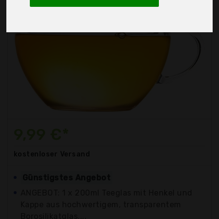
9,99 €*
kostenloser
Versand
Günstigstes Angebot
ANGEBOT: 1 x 200ml Teeglas mit Henkel und
Kappe aus hochwertigem, transparentem
Borosilikatglas,...