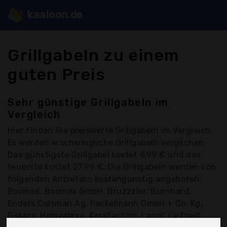
kaaloon.de
Grillgabeln zu einem
guten Preis
Sehr günstige Grillgabeln im
Vergleich
Hier finden Sie
preiswerte Grillgabeln
im Vergleich.
Es werden erschwingliche Grillgabeln verglichen.
Das günstigste Grillgabel kostet 9,99 € und das
teuerste kostet 27,99 €. Die Grillgabeln werden von
folgenden Anbietern kostengünstig angeboten:
Boomex, Boomex GmbH, Bruzzzler, Burnhard,
Enders Colsman Ag, Fackelmann GmbH + Co. Kg,
Fiskars, Homealexa, Kerafactum, Lacor, Leifheit,