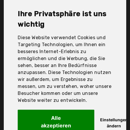
Marindo, Patelai, Schwarzwolf outdoor, Steuber
GmbH, Victorinox, Weber, Westmark, com-four, kila
Ihre Privatsphäre ist uns
jojo, Der Durchschnittspreis für ein Grillgabel liegt
bei günstigen 19,35 €. Ein günstiges Grillgabel
wichtig
bedeutet nicht unbedingt, dass die Qualität oder
die Leistung schlechter ist. Vergleichen Sie in Ruhe
Diese Website verwendet Cookies und
die Angebote in der Tabelle.
Targeting Technologien, um Ihnen ein
besseres Internet-Erlebnis zu
Ihre Vorteile
ermöglichen und die Werbung, die Sie
sehen, besser an Ihre Bedürfnisse
nur seriöse Anbieter
anzupassen. Diese Technologien nutzen
gewöhnlich noch am selben Tag versandfertig
wir außerdem, um Ergebnisse zu
30 Tage Rückgaberecht
messen, um zu verstehen, woher unsere
Besucher kommen oder um unsere
Website weiter zu entwickeln.
Kerafactum
Fleischgabel
Alle
Einstellungen
akzeptieren
ändern