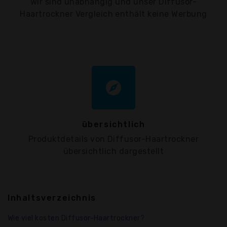
wir sind unabhängig und unser Diffusor-
Haartrockner Vergleich enthält keine Werbung
explore
übersichtlich
Produktdetails von Diffusor-Haartrockner
übersichtlich dargestellt
Inhaltsverzeichnis
Wie viel kosten Diffusor-Haartrockner?