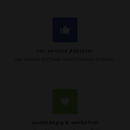
thumb_up
nur seriöse Anbieter
nur seriöse Diffusor-Haartrockner Anbieter
favorite
unabhängig & werbefrei