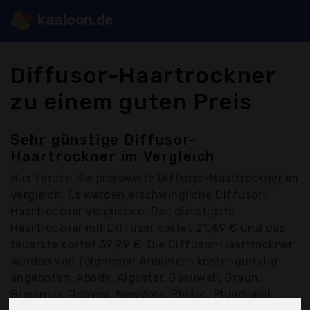
kaaloon.de
Diffusor-Haartrockner
zu einem guten Preis
Sehr günstige Diffusor-
Haartrockner im Vergleich
Hier finden Sie
preiswerte Diffusor-Haartrockner
im
Vergleich. Es werden erschwingliche Diffusor-
Haartrockner verglichen. Das günstigste
Haartrockner mit Diffusor kostet 21,49 € und das
teuerste kostet 39,99 €. Die Diffusor-Haartrockner
werden von folgenden Anbietern kostengünstig
angeboten: Abody, Aigostar, Basuwell, Braun,
Brigenius, Jobyna, Newdora, Philips, PluieSoleil,