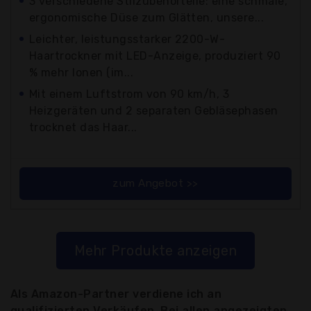
3 verschiedene Stilzubehörteile: eine schmale,
ergonomische Düse zum Glätten, unsere...
Leichter, leistungsstarker 2200-W-
Haartrockner mit LED-Anzeige, produziert 90
% mehr Ionen (im...
Mit einem Luftstrom von 90 km/h, 3
Heizgeräten und 2 separaten Gebläsephasen
trocknet das Haar...
zum Angebot >>
Mehr Produkte anzeigen
Als Amazon-Partner verdiene ich an
qualifizierten Verkäufen. Bei allen angezeigten