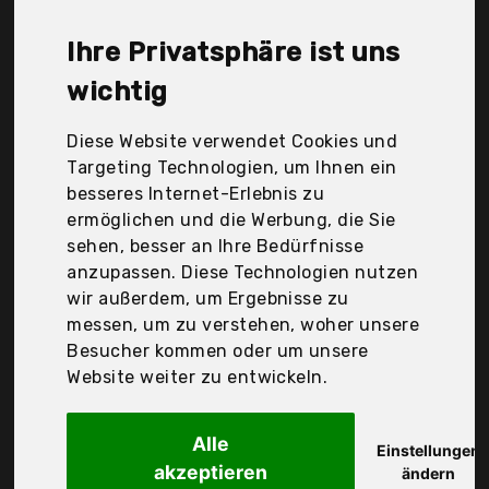
Remington, Shenzhen Juzihao Resources
Management Co., Ltd, ghd, vcloo, Der
Ihre Privatsphäre ist uns
Durchschnittspreis für ein Haartrockner mit
Diffusor liegt bei günstigen 30,41 €. Ein günstiges
wichtig
Haartrockner mit Diffusor bedeutet nicht
unbedingt, dass die Qualität oder die Leistung
Diese Website verwendet Cookies und
schlechter ist. Vergleichen Sie in Ruhe die
Targeting Technologien, um Ihnen ein
Angebote in der Tabelle.
besseres Internet-Erlebnis zu
ermöglichen und die Werbung, die Sie
Ihre Vorteile
sehen, besser an Ihre Bedürfnisse
anzupassen. Diese Technologien nutzen
nur seriöse Anbieter
wir außerdem, um Ergebnisse zu
gewöhnlich noch am selben Tag versandfertig
messen, um zu verstehen, woher unsere
30 Tage Rückgaberecht
Besucher kommen oder um unsere
Website weiter zu entwickeln.
Aigostar
Alle
Haartrockner Ionen
Einstellungen
akzeptieren
ändern