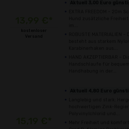
Aktuell 3,00 Euro günst
EXTRA FREEDOM - 20m Schl
13,99 €*
Hund zusätzliche Freihei
im...
kostenloser
ROBUSTE MATERIALIEN - 
Versand
besteht aus starkem Nylo
Karabinerhaken aus...
HAND AKZEPTIERBAR - Dick
Handschlaufe für bequem
Handhabung in der...
Aktuell 4,80 Euro günst
Langlebig und stark: Herg
hochwertigen Zink-Regie
Polyvinylchlorid und...
15,19 €*
Mehr Freiheit und komfort