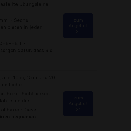
estellte Übungsleine
mmi - Sechs
zum
Angebot
n bieten in jeder
>>
CHERHEIT -
sorgen dafür, dass Sie
 5 m, 10 m, 15 m und 20
iedliche...
it hoher Sichtbarkeit:
zum
Nähte um die...
Angebot
>>
tallhaken: Diese
 einen bequemen