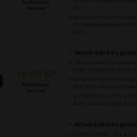
Grad D-förmige Drehkarab
kostenloser
ist...
Versand
Wasserdicht und kältebest
Hundeschleppleine nimmt
kein...
Aktuell 4,00 Euro günst
- Viel Freiheit zum Schnu
Ihren vierbeinigen Freund, 
16,95 €*
Aufgrund der erstklassige
kostenloser
10m/20m Hundeleine ideal
Versand
& - Reißfest und für alle
dank hochwertigem Nylon 
Aktuell 3,00 Euro günst
LARGO-LARGO - Die aus h