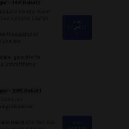
iger - 18% Rabatt
eppseil bietet Ihrem
t und sicheres Laufen
zum
Angebot
>>
Der Übungsfaden
n und der
ere, gepolsterte
e, schnittfeste
iger - 24% Rabatt
estellt aus
rungsklammern,
able Handleine: Der 360
zum
Angebot