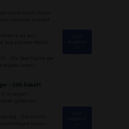
ange Leine bietet Ihrem
inen sicheren Auslauf
ndeleine ist aus
zum
Angebot
er aus starkem Metall;
>>
ht - Die Oberfläche der
eckigen Linien...
iger - 23% Rabatt
r 5 m langen
 einen größeren
zum
tändig - Die leichte
Angebot
azierfähigem Nylon...
>>