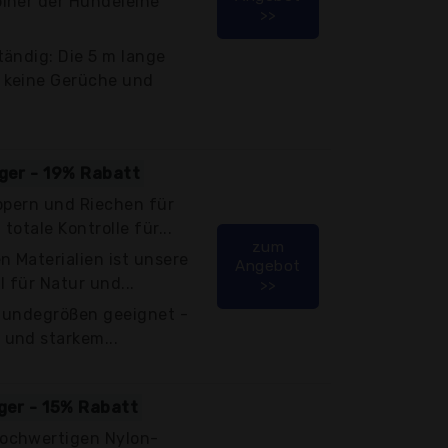
iner der Hundeleine
>>
ändig: Die 5 m lange
 keine Gerüche und
iger - 19% Rabatt
ppern und Riechen für
totale Kontrolle für...
zum
n Materialien ist unsere
Angebot
 für Natur und...
>>
 Hundegrößen geeignet -
und starkem...
iger - 15% Rabatt
ochwertigen Nylon-