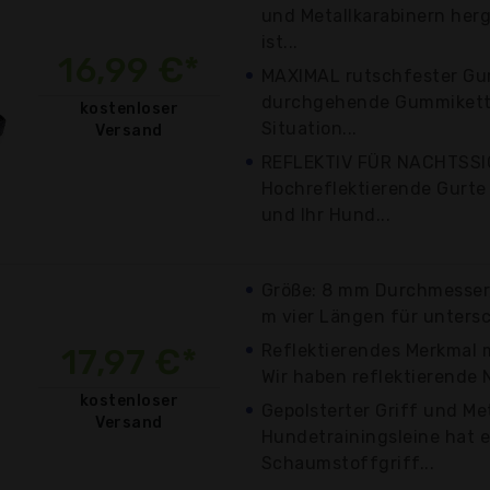
und Metallkarabinern herg
ist...
16,99 €*
MAXIMAL rutschfester Gu
durchgehende Gummikette
kostenloser
Situation...
Versand
REFLEKTIV FÜR NACHTSSI
Hochreflektierende Gurte 
und Ihr Hund...
Größe: 8 mm Durchmesser,
m vier Längen für untersch
Reflektierendes Merkmal m
17,97 €*
Wir haben reflektierende 
kostenloser
Gepolsterter Griff und Me
Versand
Hundetrainingsleine hat
Schaumstoffgriff...