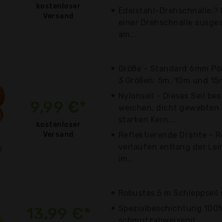
kostenloser
Edelstahl-Drehschnalle:? 
Versand
einer Drehschnalle ausgest
am...
Größe - Standard 6mm Poly
3 Größen: 5m, 10m und 15
Nylonseil - Dieses Seil be
9,99 €*
weichen, dicht gewebten 
starken Kern....
kostenloser
Versand
Reflektierende Drähte - R
verlaufen entlang der Lei
im...
Robustes 5 m Schleppseil
Spezialbeschichtung 100
13,99 €*
schmutzabweisend