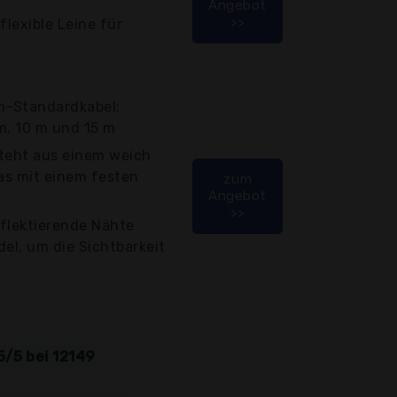
Angebot
>>
flexible Leine für
n-Standardkabel;
 m, 10 m und 15 m
esteht aus einem weich
das mit einem festen
zum
Angebot
>>
eflektierende Nähte
del, um die Sichtbarkeit
5/5 bei 12149