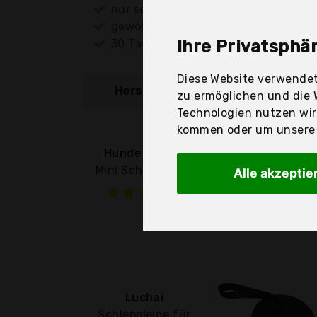
nur seriöse Anbieter
gewöhnlich noch am selben Tag ver
30 Tage Rückgaberecht
Ihre Privatsphär
Diese Website verwendet
Hersteller
Produkt
zu ermöglichen und die 
Technologien nutzen wi
kommen oder um unsere W
Hunde Design
Mini Schleppleine
Alle akzeptie
Luchai
Schleppleine für