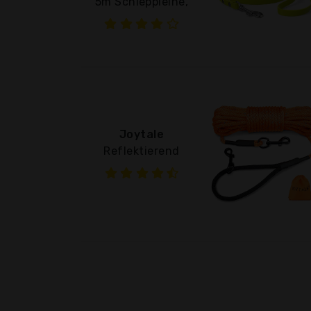
5m Schleppleine,
Joytale
Reflektierend