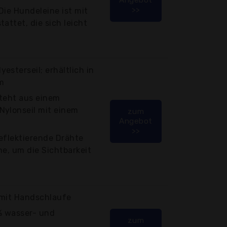
>>
Die Hundeleine ist mit
attet, die sich leicht
esterseil; erhältlich in
m
steht aus einem
Nylonseil mit einem
zum
Angebot
>>
eflektierende Drähte
ne, um die Sichtbarkeit
 mit Handschlaufe
% wasser- und
zum