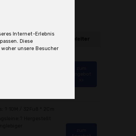
eres Internet-Erlebnis
ibung
Weiter
upassen. Diese
, woher unsere Besucher
are Netzwerk
zum
Angebot
>>
s: ? 10M / 32Fuß * 2Cm
gsleine:? Hergestellt
nglebiger
zum
Angebot