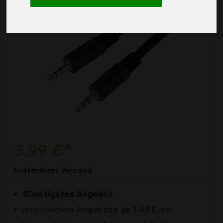
3,99 €*
kostenloser
Versand
Günstigstes Angebot
verschiedene
Angebote ab 1,43 Euro