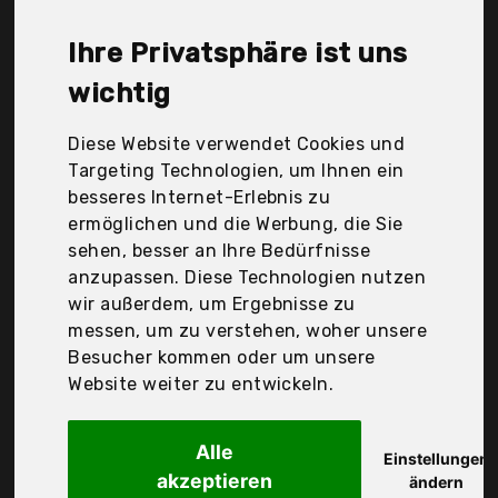
Zerist, deleyCon, Der Durchschnittspreis für ein
Klinkenkabel liegt bei günstigen 6,97 €. Ein
Ihre Privatsphäre ist uns
günstiges Klinkenkabel bedeutet nicht unbedingt,
dass die Qualität oder die Leistung schlechter ist.
wichtig
Vergleichen Sie in Ruhe die Angebote in der Tabelle.
Diese Website verwendet Cookies und
Ihre Vorteile
Targeting Technologien, um Ihnen ein
besseres Internet-Erlebnis zu
nur seriöse Anbieter
ermöglichen und die Werbung, die Sie
gewöhnlich noch am selben Tag versandfertig
sehen, besser an Ihre Bedürfnisse
30 Tage Rückgaberecht
anzupassen. Diese Technologien nutzen
wir außerdem, um Ergebnisse zu
messen, um zu verstehen, woher unsere
Krup s.r.o.
Besucher kommen oder um unsere
PremiumCord
Website weiter zu entwickeln.
Alle
Einstellungen
akzeptieren
ändern