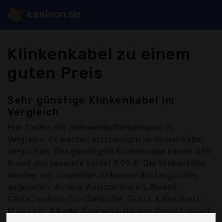
kaaloon.de
Klinkenkabel zu einem
guten Preis
Sehr günstige Klinkenkabel im
Vergleich
Hier finden Sie
preiswerte Klinkenkabel
im
Vergleich. Es werden erschwingliche Klinkenkabel
verglichen. Das günstigste Klinkenkabel kostet 3,99
€ und das teuerste kostet 9,99 €. Die Klinkenkabel
werden von folgenden Anbietern kostengünstig
angeboten: Ainope, Amazon Basics, Beikell,
CableCreation, Csl-Computer, Jsaux, KabelDirekt,
Krup s.r.o., Riksoin, Syncwire, Ugreen Group Limited,