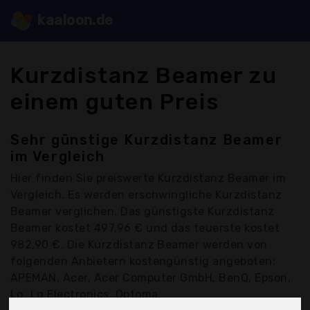
kaaloon.de
Kurzdistanz Beamer zu
einem guten Preis
Sehr günstige Kurzdistanz Beamer
im Vergleich
Hier finden Sie
preiswerte Kurzdistanz Beamer
im
Vergleich. Es werden erschwingliche Kurzdistanz
Beamer verglichen. Das günstigste Kurzdistanz
Beamer kostet 497,96 € und das teuerste kostet
982,90 €. Die Kurzdistanz Beamer werden von
folgenden Anbietern kostengünstig angeboten:
APEMAN, Acer, Acer Computer GmbH, BenQ, Epson,
Lg, Lg Electronics, Optoma,