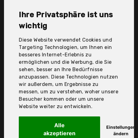
Optoma_Deutschland_GmbH1, Panasonic,
ViewSonic, Xiaomi, Der Durchschnittspreis für ein
Ihre Privatsphäre ist uns
Kurzdistanz Beamer liegt bei günstigen 762,18 €.
Ein günstiges Kurzdistanz Beamer bedeutet nicht
wichtig
unbedingt, dass die Qualität oder die Leistung
schlechter ist. Vergleichen Sie in Ruhe die
Diese Website verwendet Cookies und
Angebote in der Tabelle.
Targeting Technologien, um Ihnen ein
besseres Internet-Erlebnis zu
Ihre Vorteile
ermöglichen und die Werbung, die Sie
sehen, besser an Ihre Bedürfnisse
nur seriöse Anbieter
anzupassen. Diese Technologien nutzen
gewöhnlich noch am selben Tag versandfertig
wir außerdem, um Ergebnisse zu
30 Tage Rückgaberecht
messen, um zu verstehen, woher unsere
Besucher kommen oder um unsere
Website weiter zu entwickeln.
Lg
Beamer Ph450Ug bis
Alle
Einstellungen
akzeptieren
ändern