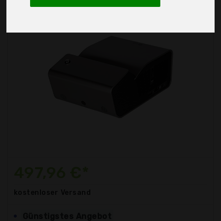
497,96 €*
kostenloser
Versand
Günstigstes Angebot