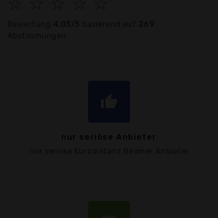
☆
☆
☆
☆
☆
Bewertung
4.03/5
basierend auf
269
Abstimmungen
thumb_up
nur seriöse Anbieter
nur seriöse Kurzdistanz Beamer Anbieter