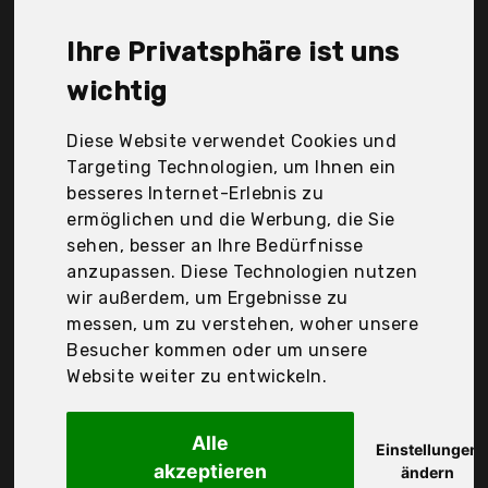
(Originalprodukt), Kräuterhaus Sanct Bernhard Kg,
Lunderland, Mollers, Möller's, Pharmamedico GmbH,
Ihre Privatsphäre ist uns
Revomed, Saguna, SimplySupplements, Trixie, Der
Durchschnittspreis für ein Lebertran liegt bei
wichtig
günstigen 19,06 €. Ein günstiges Lebertran
bedeutet nicht unbedingt, dass die Qualität oder
Diese Website verwendet Cookies und
die Leistung schlechter ist. Vergleichen Sie in Ruhe
Targeting Technologien, um Ihnen ein
die Angebote in der Tabelle.
besseres Internet-Erlebnis zu
ermöglichen und die Werbung, die Sie
Ihre Vorteile
sehen, besser an Ihre Bedürfnisse
anzupassen. Diese Technologien nutzen
nur seriöse Anbieter
wir außerdem, um Ergebnisse zu
gewöhnlich noch am selben Tag versandfertig
messen, um zu verstehen, woher unsere
30 Tage Rückgaberecht
Besucher kommen oder um unsere
Website weiter zu entwickeln.
Hersteller: Pharmamedico GmbH, Deutschland
Alle
(Originalprodukt)
Einstellungen
akzeptieren
Lebertran Zinksalbe
ändern