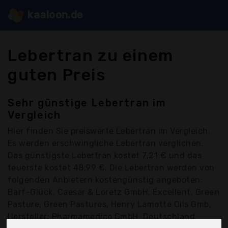
kaaloon.de
Lebertran zu einem
guten Preis
Sehr günstige Lebertran im
Vergleich
Hier finden Sie
preiswerte Lebertran
im Vergleich.
Es werden erschwingliche Lebertran verglichen.
Das günstigste Lebertran kostet 7,21 € und das
teuerste kostet 48,99 €. Die Lebertran werden von
folgenden Anbietern kostengünstig angeboten:
Barf-Glück, Caesar & Loretz GmbH, Excellent, Green
Pasture, Green Pastures, Henry Lamotte Oils Gmb,
Hersteller: Pharmamedico GmbH, Deutschland