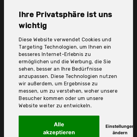
Ogio, Shenyang Seibertron E-Commerce Co., Ltd.,
Spgood, United Labels, Der Durchschnittspreis für
Ihre Privatsphäre ist uns
ein Motorrad-Rucksäcke liegt bei günstigen 62,81
€. Ein günstiges Motorrad-Rucksäcke bedeutet
wichtig
nicht unbedingt, dass die Qualität oder die
Leistung schlechter ist. Vergleichen Sie in Ruhe die
Diese Website verwendet Cookies und
Angebote in der Tabelle.
Targeting Technologien, um Ihnen ein
besseres Internet-Erlebnis zu
Ihre Vorteile
ermöglichen und die Werbung, die Sie
sehen, besser an Ihre Bedürfnisse
nur seriöse Anbieter
anzupassen. Diese Technologien nutzen
gewöhnlich noch am selben Tag versandfertig
wir außerdem, um Ergebnisse zu
30 Tage Rückgaberecht
messen, um zu verstehen, woher unsere
Besucher kommen oder um unsere
Website weiter zu entwickeln.
Bag Street -
Alle
Einstellungen
akzeptieren
ändern