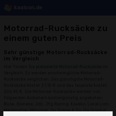
kaaloon.de
Motorrad-Rucksäcke zu
einem guten Preis
Sehr günstige Motorrad-Rucksäcke
im Vergleich
Hier finden Sie
preiswerte Motorrad-Rucksäcke
im
Vergleich. Es werden erschwingliche Motorrad-
Rucksäcke verglichen. Das günstigste Motorrad-
Rucksäcke kostet 27,15 € und das teuerste kostet
206,95 €. Die Motorrad-Rucksäcke werden von
folgenden Anbietern kostengünstig angeboten:
Büse, Dainese, Jdc, Jfg Racing, Kaukko, Local Lion,
Mardingtop, Mihunter, Og Online & Go, Og Original,