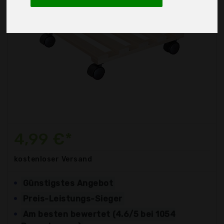
4,99 €*
kostenloser
Versand
Günstigstes Angebot
Preis-Leistungs-Sieger
Am besten bewertet (4.6/5 bei 1054