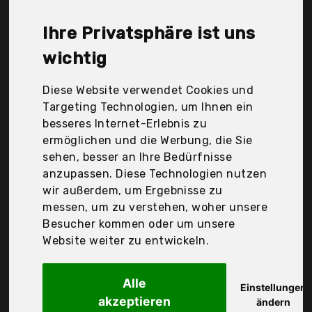
Multiroller liegt bei günstigen 88,25 €. Ein
günstiges Multiroller bedeutet nicht unbedingt,
Ihre Privatsphäre ist uns
dass die Qualität oder die Leistung schlechter ist.
Vergleichen Sie in Ruhe die Angebote in der Tabelle.
wichtig
Ihre Vorteile
Diese Website verwendet Cookies und
Targeting Technologien, um Ihnen ein
nur seriöse Anbieter
besseres Internet-Erlebnis zu
gewöhnlich noch am selben Tag versandfertig
ermöglichen und die Werbung, die Sie
30 Tage Rückgaberecht
sehen, besser an Ihre Bedürfnisse
anzupassen. Diese Technologien nutzen
wir außerdem, um Ergebnisse zu
Wagner System GmbH
messen, um zu verstehen, woher unsere
Wagner
Besucher kommen oder um unsere
Website weiter zu entwickeln.
Alle
Einstellungen
akzeptieren
ändern