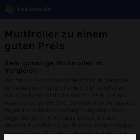
kaaloon.de
Multiroller zu einem
guten Preis
Sehr günstige Multiroller im
Vergleich
Hier finden Sie
preiswerte Multiroller
im Vergleich.
Es werden erschwingliche Multiroller verglichen.
Das günstigste Multiroller kostet 4,99 € und das
teuerste kostet 616,07 €. Die Multiroller werden von
folgenden Anbietern kostengünstig angeboten:
Angel-Berger, D-A-M, Daiwa, Dicota, Kynast,
Ondis24, Pure Fishing, South Bend, Wagner, Wagner
System GmbH, Wft, Der Durchschnittspreis für ein