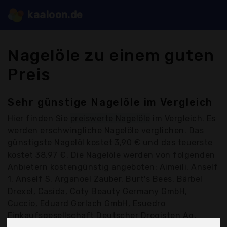
kaaloon.de
Nagelöle zu einem guten
Preis
Sehr günstige Nagelöle im Vergleich
Hier finden Sie
preiswerte Nagelöle
im Vergleich. Es
werden erschwingliche Nagelöle verglichen. Das
günstigste Nagelöl kostet 3,90 € und das teuerste
kostet 38,97 €. Die Nagelöle werden von folgenden
Anbietern kostengünstig angeboten: Aimeili, Anself
1, Anself S, Arganoel Zauber, Burt's Bees, Bärbel
Drexel, Casida, Coty Beauty Germany GmbH,
Cuccio, Eduard Gerlach GmbH, Esuedro
Einkaufsgesellschaft Deutscher Drogisten Ag,