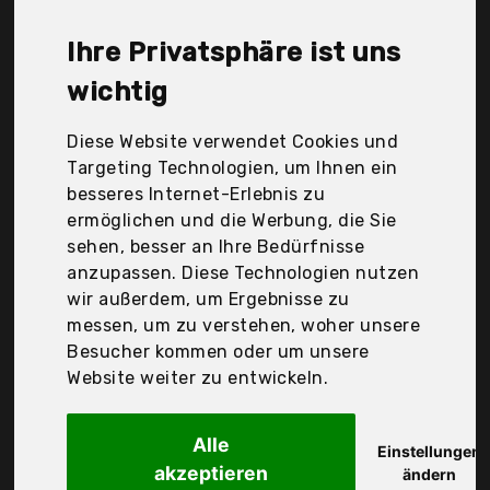
Logocos Naturkosmetik GmbH & Co. Kg, Maybelline,
Neonail, NÉOnail, Opi, Revlon Consumer Products
Ihre Privatsphäre ist uns
Corp., Ser Beauty, S.L., ToyCentre, alessandro
International GmbH, Der Durchschnittspreis für ein
wichtig
Nagelöl liegt bei günstigen 16,07 €. Ein günstiges
Nagelöl bedeutet nicht unbedingt, dass die Qualität
Diese Website verwendet Cookies und
oder die Leistung schlechter ist. Vergleichen Sie in
Targeting Technologien, um Ihnen ein
Ruhe die Angebote in der Tabelle.
besseres Internet-Erlebnis zu
ermöglichen und die Werbung, die Sie
Ihre Vorteile
sehen, besser an Ihre Bedürfnisse
anzupassen. Diese Technologien nutzen
nur seriöse Anbieter
wir außerdem, um Ergebnisse zu
gewöhnlich noch am selben Tag versandfertig
messen, um zu verstehen, woher unsere
30 Tage Rückgaberecht
Besucher kommen oder um unsere
Website weiter zu entwickeln.
Alle
Sun Garden Nails -
Einstellungen
akzeptieren
ändern