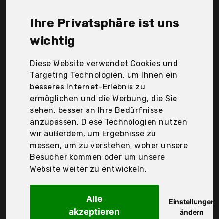
Leptalina, Linoows, Loberon, Marrgon, Monarch Rain
Chains, Nietfullthings, Ningbo Chang Qing Home
Ihre Privatsphäre ist uns
Decor Co.,Ltd, Oriental Touch, Llc, Rain Chains
Direct, Red Carpet Studios, Sekisui Eslon, Shaoxi,
wichtig
Topadorn, Yarnow, Der Durchschnittspreis für ein
Regenkette liegt bei günstigen 56,67 €. Ein
Diese Website verwendet Cookies und
günstiges Regenkette bedeutet nicht unbedingt,
Targeting Technologien, um Ihnen ein
dass die Qualität oder die Leistung schlechter ist.
besseres Internet-Erlebnis zu
Vergleichen Sie in Ruhe die Angebote in der Tabelle.
ermöglichen und die Werbung, die Sie
sehen, besser an Ihre Bedürfnisse
Ihre Vorteile
anzupassen. Diese Technologien nutzen
wir außerdem, um Ergebnisse zu
nur seriöse Anbieter
messen, um zu verstehen, woher unsere
gewöhnlich noch am selben Tag versandfertig
Besucher kommen oder um unsere
30 Tage Rückgaberecht
Website weiter zu entwickeln.
Alle
First Plast
Einstellungen
akzeptieren
Rain1R Modularer
ändern