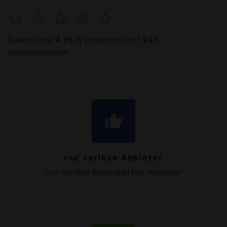
☆
☆
☆
☆
☆
Bewertung
4.01/5
basierend auf
245
Abstimmungen
thumb_up
nur seriöse Anbieter
nur seriöse Regenketten Anbieter