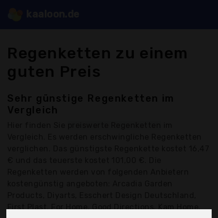
kaaloon.de
Regenketten zu einem
guten Preis
Sehr günstige Regenketten im
Vergleich
Hier finden Sie
preiswerte Regenketten
im
Vergleich. Es werden erschwingliche Regenketten
verglichen. Das günstigste Regenkette kostet 16,47
€ und das teuerste kostet 101,00 €. Die
Regenketten werden von folgenden Anbietern
kostengünstig angeboten: Arcadia Garden
Products, Diyarts, Esschert Design Deutschland,
First Plast, For Home, Good Directions, Kam Home,