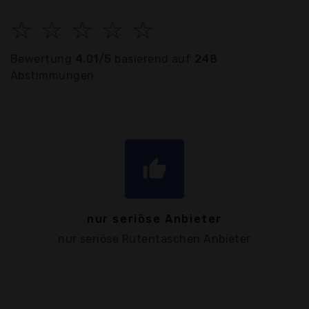
☆
☆
☆
☆
☆
Bewertung
4.01/5
basierend auf
248
Abstimmungen
thumb_up
nur seriöse Anbieter
nur seriöse Rutentaschen Anbieter