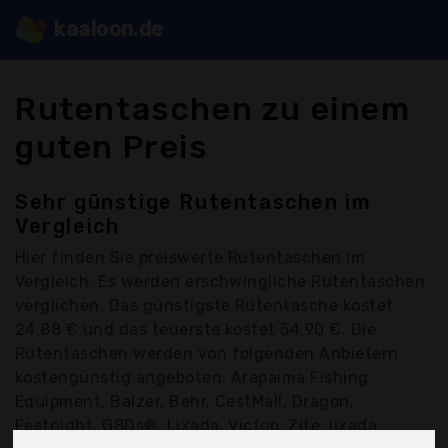
kaaloon.de
Rutentaschen zu einem
guten Preis
Sehr günstige Rutentaschen im
Vergleich
Hier finden Sie
preiswerte Rutentaschen
im
Vergleich. Es werden erschwingliche Rutentaschen
verglichen. Das günstigste Rutentasche kostet
24,88 € und das teuerste kostet 54,90 €. Die
Rutentaschen werden von folgenden Anbietern
kostengünstig angeboten: Arapaima Fishing
Equipment, Balzer, Behr, CestMall, Dragon,
Festnight, G8Ds®, Lixada, Victop, Zite, lixada,