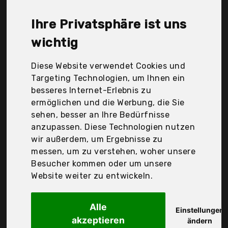
normani, Der Durchschnittspreis für ein
Rutentasche liegt bei günstigen 33,28 €. Ein
Ihre Privatsphäre ist uns
günstiges Rutentasche bedeutet nicht unbedingt,
dass die Qualität oder die Leistung schlechter ist.
wichtig
Vergleichen Sie in Ruhe die Angebote in der Tabelle.
Diese Website verwendet Cookies und
Ihre Vorteile
Targeting Technologien, um Ihnen ein
besseres Internet-Erlebnis zu
nur seriöse Anbieter
ermöglichen und die Werbung, die Sie
gewöhnlich noch am selben Tag versandfertig
sehen, besser an Ihre Bedürfnisse
30 Tage Rückgaberecht
anzupassen. Diese Technologien nutzen
wir außerdem, um Ergebnisse zu
messen, um zu verstehen, woher unsere
Balzer
Besucher kommen oder um unsere
Transporttasche
Website weiter zu entwickeln.
Alle
Einstellungen
akzeptieren
ändern