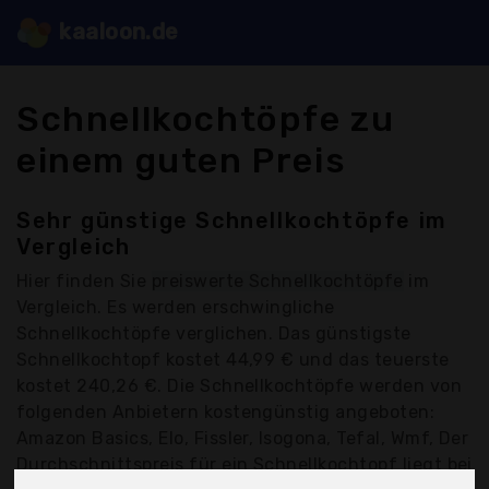
kaaloon.de
Schnellkochtöpfe zu
einem guten Preis
Sehr günstige Schnellkochtöpfe im
Vergleich
Hier finden Sie
preiswerte Schnellkochtöpfe
im
Vergleich. Es werden erschwingliche
Schnellkochtöpfe verglichen. Das günstigste
Schnellkochtopf kostet 44,99 € und das teuerste
kostet 240,26 €. Die Schnellkochtöpfe werden von
folgenden Anbietern kostengünstig angeboten:
Amazon Basics, Elo, Fissler, Isogona, Tefal, Wmf, Der
Durchschnittspreis für ein Schnellkochtopf liegt bei