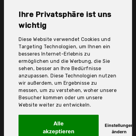
günstigen 113,38 €. Ein günstiges Schnellkochtopf
bedeutet nicht unbedingt, dass die Qualität oder
Ihre Privatsphäre ist uns
die Leistung schlechter ist. Vergleichen Sie in Ruhe
die Angebote in der Tabelle.
wichtig
Ihre Vorteile
Diese Website verwendet Cookies und
Targeting Technologien, um Ihnen ein
nur seriöse Anbieter
besseres Internet-Erlebnis zu
gewöhnlich noch am selben Tag versandfertig
ermöglichen und die Werbung, die Sie
30 Tage Rückgaberecht
sehen, besser an Ihre Bedürfnisse
anzupassen. Diese Technologien nutzen
wir außerdem, um Ergebnisse zu
Amazon Basics
messen, um zu verstehen, woher unsere
Schnellkochtopf aus
Besucher kommen oder um unsere
Website weiter zu entwickeln.
Alle
Einstellungen
akzeptieren
ändern