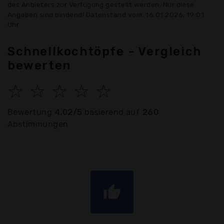
des Anbieters zur Verfügung gestellt werden. Nur diese
Angaben sind bindend! Datenstand vom: 16.01.2026, 19:01
Uhr
Schnellkochtöpfe - Vergleich
bewerten
☆
☆
☆
☆
☆
Bewertung
4.02/5
basierend auf
260
Abstimmungen
thumb_up