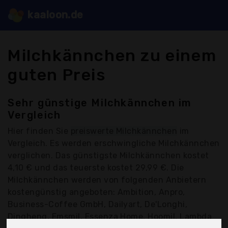
kaaloon.de
Milchkännchen zu einem
guten Preis
Sehr günstige Milchkännchen im
Vergleich
Hier finden Sie
preiswerte Milchkännchen
im
Vergleich. Es werden erschwingliche Milchkännchen
verglichen. Das günstigste Milchkännchen kostet
4,10 € und das teuerste kostet 29,99 €. Die
Milchkännchen werden von folgenden Anbietern
kostengünstig angeboten: Ambition, Anpro,
Business-Coffee GmbH, Dailyart, De'Longhi,
Dingheng, Emsmil, Essenza Home, Hoomil, Lambda