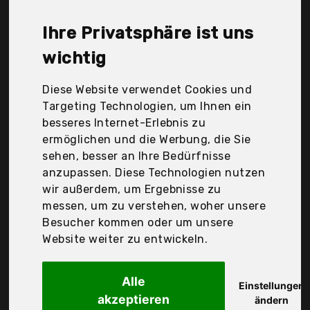
Coffee, Motta, Mr. Barista®, OneChois, Srxwo,
TechKen, Der Durchschnittspreis für ein
Ihre Privatsphäre ist uns
Milchkännchen liegt bei günstigen 15,49 €. Ein
günstiges Milchkännchen bedeutet nicht
wichtig
unbedingt, dass die Qualität oder die Leistung
schlechter ist. Vergleichen Sie in Ruhe die
Diese Website verwendet Cookies und
Angebote in der Tabelle.
Targeting Technologien, um Ihnen ein
besseres Internet-Erlebnis zu
Ihre Vorteile
ermöglichen und die Werbung, die Sie
sehen, besser an Ihre Bedürfnisse
nur seriöse Anbieter
anzupassen. Diese Technologien nutzen
gewöhnlich noch am selben Tag versandfertig
wir außerdem, um Ergebnisse zu
30 Tage Rückgaberecht
messen, um zu verstehen, woher unsere
Besucher kommen oder um unsere
Website weiter zu entwickeln.
Ambition
Milchkrug
Alle
Einstellungen
akzeptieren
ändern