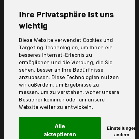
Baumann GmbH, Schardt, Serina, Waldin, dibea
GmbH & Co. Kg, Der Durchschnittspreis für ein
Ihre Privatsphäre ist uns
Stubenbett liegt bei günstigen 146,60 €. Ein
günstiges Stubenbett bedeutet nicht unbedingt,
wichtig
dass die Qualität oder die Leistung schlechter ist.
Vergleichen Sie in Ruhe die Angebote in der Tabelle.
Diese Website verwendet Cookies und
Targeting Technologien, um Ihnen ein
Ihre Vorteile
besseres Internet-Erlebnis zu
ermöglichen und die Werbung, die Sie
nur seriöse Anbieter
sehen, besser an Ihre Bedürfnisse
gewöhnlich noch am selben Tag versandfertig
anzupassen. Diese Technologien nutzen
30 Tage Rückgaberecht
wir außerdem, um Ergebnisse zu
messen, um zu verstehen, woher unsere
Besucher kommen oder um unsere
Nukf5
Website weiter zu entwickeln.
Nuk MultiDry
Alle
Einstellungen
akzeptieren
ändern