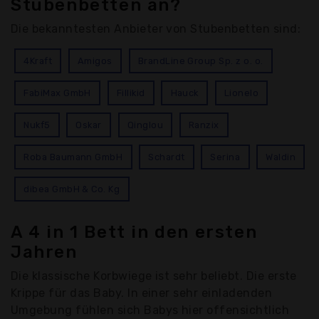
Stubenbetten an?
Die bekanntesten Anbieter von Stubenbetten sind:
4Kraft
Amigos
BrandLine Group Sp. z o. o.
FabiMax GmbH
Fillikid
Hauck
Lionelo
Nukf5
Oskar
Qinglou
Ranzix
Roba Baumann GmbH
Schardt
Serina
Waldin
dibea GmbH & Co. Kg
A 4 in 1 Bett in den ersten
Jahren
Die klassische Korbwiege ist sehr beliebt. Die erste
Krippe für das Baby. In einer sehr einladenden
Umgebung fühlen sich Babys hier offensichtlich