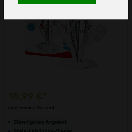
18,99 €*
kostenloser
Versand
Günstigstes Angebot
Preis-Leistungs-Sieger