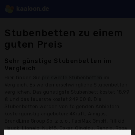
kaaloon.de
Stubenbetten zu einem
guten Preis
Sehr günstige Stubenbetten im
Vergleich
Hier finden Sie
preiswerte Stubenbetten
im
Vergleich. Es werden erschwingliche Stubenbetten
verglichen. Das günstigste Stubenbett kostet 18,99
€ und das teuerste kostet 249,00 €. Die
Stubenbetten werden von folgenden Anbietern
kostengünstig angeboten: 4Kraft, Amigos,
BrandLine Group Sp. z o. o., FabiMax GmbH, Fillikid,
Hauck, Lionelo, Nukf5, Oskar, Qinglou, Ranzix, Roba