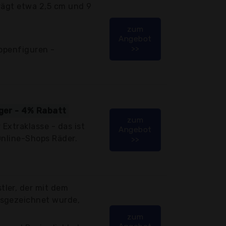
rägt etwa 2,5 cm und 9
zum
Angebot
>>
ippenfiguren -
iger - 4% Rabatt
zum
Extraklasse - das ist
Angebot
Online-Shops Räder.
>>
ler, der mit dem
usgezeichnet wurde,
zum