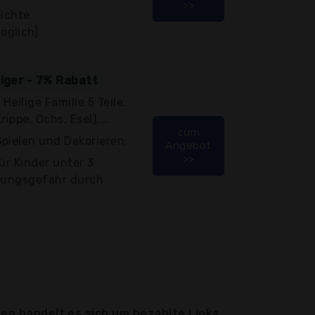
>>
eichte
öglich)
tiger - 7% Rabatt
Heilige Familie 5 Teile.
rippe, Ochs, Esel),...
zum
pielen und Dekorieren.
Angebot
>>
ür Kinder unter 3
ckungsgefahr durch
en handelt es sich um bezahlte Links.