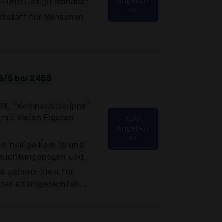
Angebot
s- und Designliebhaber
>>
erkstatt für Menschen
8/5 bei 2455
IL "Weihnachtskrippe"
 mit vielen Figuren
zum
Angebot
>>
, heilige Familie und
eleuchtungsbogen und...
4 Jahren: Ideal für
er altersgerechten...