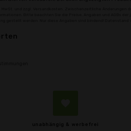
ve MwSt. und zzgl. Versandkosten. Zwischenzeitliche Änderungen d
formationen. Bitte beachten Sie die Preise, Angaben und AGBs der 
gung gestellt werden. Nur diese Angaben sind bindend! Datenstand 
erten
stimmungen
favorite
unabhängig & werbefrei