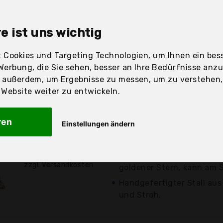
sandfertig
e ist uns wichtig
 Cookies und Targeting Technologien, um Ihnen ein bess
Werbung, die Sie sehen, besser an Ihre Bedürfnisse anz
Preis
Beschre
r außerdem, um Ergebnisse zu messen, um zu verstehen
ebsite weiter zu entwickeln.
Günstigstes Angebot
Bringen Sie die Weihnach
ren
Einstellungen ändern
Wohnzimmer Stall aus Hol
16,99 €*
Stroh,...
10-teilige Weihnachtskri
zzgl. Versandkosten
goldener Stern, kann am S
Handgefertigter Stall aus
und Stroh.