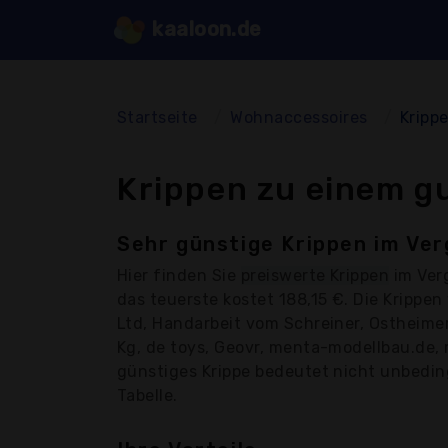
kaaloon.de
Startseite
Wohnaccessoires
Kripp
Krippen zu einem g
Sehr günstige Krippen im Ver
Hier finden Sie
preiswerte Krippen
im Verg
das teuerste kostet 188,15 €. Die Kripp
Ltd, Handarbeit vom Schreiner, Ostheimer,
Kg, de toys, Geovr, menta-modellbau.de, m
günstiges Krippe bedeutet nicht unbedingt
Tabelle.