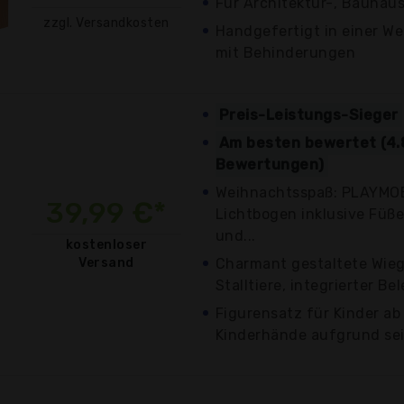
Für Architektur-, Bauhau
zzgl. Versandkosten
Handgefertigt in einer W
mit Behinderungen
Preis-Leistungs-Sieger
Am besten bewertet (4.
Bewertungen)
Weihnachtsspaß: PLAYMOB
39,99 €*
Lichtbogen inklusive Füße
und...
kostenloser
Versand
Charmant gestaltete Wiege
Stalltiere, integrierter B
Figurensatz für Kinder ab 
Kinderhände aufgrund sein