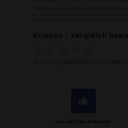
* Alle Angaben ohne Gewähr: Alle Preise inklusi
für die auf unserer Webseite bereitgestellten In
jeweiligen Bestellseite des Anbieters zur Verfü
Krippen - Vergleich bew
☆
☆
☆
☆
☆
Bewertung
4.03/5
basierend auf
233
Ab
thumb_up
nur seriöse Anbieter