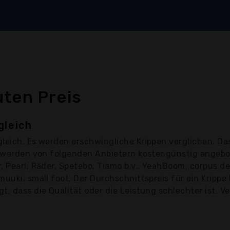
e
uten Preis
gleich
leich. Es werden erschwingliche Krippen verglichen. Da
en werden von folgenden Anbietern kostengünstig angeb
 Pearl, Räder, Spetebo, Tiamo b.v., YeahBoom, corpus de
uuki, small foot, Der Durchschnittspreis für ein Krippe 
, dass die Qualität oder die Leistung schlechter ist. V