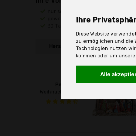
Ihre Vorteile
nur seriöse Anbieter
gewöhnlich noch am selben Tag ver
Ihre Privatsphär
30 Tage Rückgaberecht
Diese Website verwendet
zu ermöglichen und die 
Hersteller
Produkt
Technologien nutzen wi
kommen oder um unsere W
Alle akzeptie
Pearl
Weihnachtskrippe: