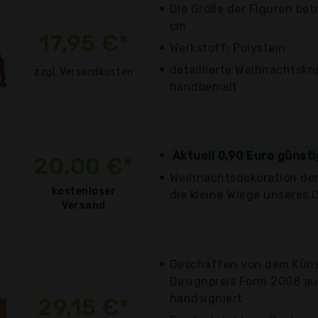
Die Größe der Figuren bet
cm
17,95 €*
Werkstoff: Polystein
detaillierte Weihnachtskr
zzgl. Versandkosten
handbemalt
Aktuell 0,90 Euro günst
20,00 €*
Weihnachtsdekoration der 
kostenloser
die kleine Wiege unseres 
Versand
Geschaffen von dem Künst
Designpreis Form 2008 a
handsigniert
29,15 €*