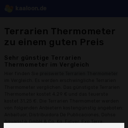
kaaloon.de
Terrarien Thermometer
zu einem guten Preis
Sehr günstige Terrarien
Thermometer im Vergleich
Hier finden Sie
preiswerte Terrarien Thermometer
im Vergleich. Es werden erschwingliche Terrarien
Thermometer verglichen. Das günstigste Terrarien
Thermometer kostet 4,29 € und das teuerste
kostet 31,25 €. Die Terrarien Thermometer werden
von folgenden Anbietern kostengünstig angeboten:
Anbaituor, Distribuidora De Publicaciones, Dohse
Aquaristik GmbH & Co. Kg, Eidyer, Exo Terra,