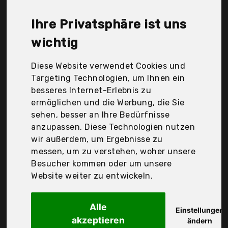
Ftvogue, Hobby, Inkbird, Jzk, Lucky Reptile, Pssopp,
Qby, Tfa Dostmann, Thermometer World, Thlevel,
Ihre Privatsphäre ist uns
Trixie, Zerodis, Der Durchschnittspreis für ein
Terrarien Thermometer liegt bei günstigen 12,91 €.
wichtig
Ein günstiges Terrarien Thermometer bedeutet
nicht unbedingt, dass die Qualität oder die
Diese Website verwendet Cookies und
Leistung schlechter ist. Vergleichen Sie in Ruhe die
Targeting Technologien, um Ihnen ein
Angebote in der Tabelle.
besseres Internet-Erlebnis zu
ermöglichen und die Werbung, die Sie
Ihre Vorteile
sehen, besser an Ihre Bedürfnisse
anzupassen. Diese Technologien nutzen
nur seriöse Anbieter
wir außerdem, um Ergebnisse zu
gewöhnlich noch am selben Tag versandfertig
messen, um zu verstehen, woher unsere
30 Tage Rückgaberecht
Besucher kommen oder um unsere
Website weiter zu entwickeln.
Hobby
Alle
36250 Thermometer,
Einstellungen
akzeptieren
ändern