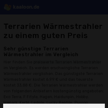
kaaloon.de
Terrarien Wärmestrahler
zu einem guten Preis
Sehr günstige Terrarien
Wärmestrahler im Vergleich
Hier finden Sie
preiswerte Terrarien Wärmestrahler
im Vergleich. Es werden erschwingliche Terrarien
Wärmestrahler verglichen. Das günstigste Terrarien
Wärmestrahler kostet 6,99 € und das teuerste
kostet 33,88 €. Die Terrarien Wärmestrahler werden
von folgenden Anbietern kostengünstig angeboten:
Exo Terra, F Fityle, Hagen, Haidunpin, Hobby,
Icepark, Kerbl, Ledgle, Lucky Reptile, Pssopp,