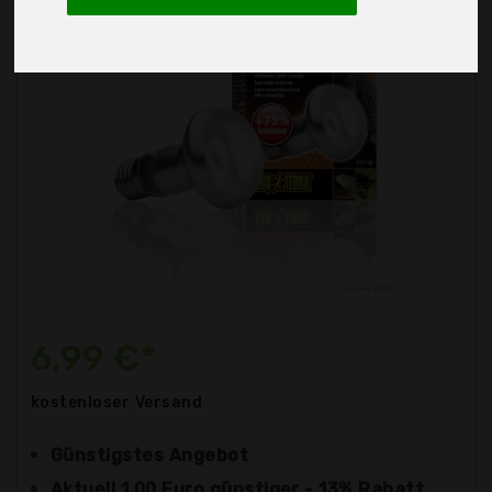
6,99 €*
kostenloser
Versand
Günstigstes Angebot
Aktuell 1,00 Euro günstiger - 13% Rabatt