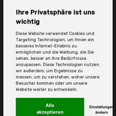
Sharplace, Trixie, Zoo Med, Zoomed, sera, Der
Durchschnittspreis für ein Terrarien Wärmestrahler
Ihre Privatsphäre ist uns
liegt bei günstigen 18,16 €. Ein günstiges Terrarien
Wärmestrahler bedeutet nicht unbedingt, dass die
wichtig
Qualität oder die Leistung schlechter ist.
Vergleichen Sie in Ruhe die Angebote in der Tabelle.
Diese Website verwendet Cookies und
Targeting Technologien, um Ihnen ein
Ihre Vorteile
besseres Internet-Erlebnis zu
ermöglichen und die Werbung, die Sie
nur seriöse Anbieter
sehen, besser an Ihre Bedürfnisse
gewöhnlich noch am selben Tag versandfertig
anzupassen. Diese Technologien nutzen
30 Tage Rückgaberecht
wir außerdem, um Ergebnisse zu
messen, um zu verstehen, woher unsere
Besucher kommen oder um unsere
Hagen
Website weiter zu entwickeln.
Exo Terra Intense
Alle
Einstellungen
akzeptieren
ändern