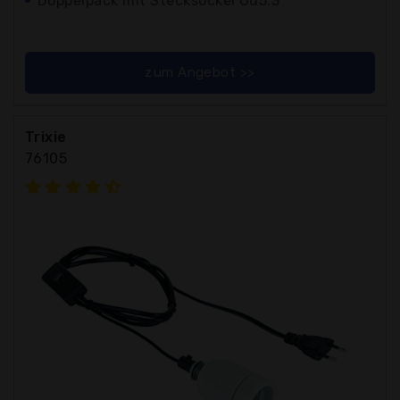
Doppelpack mit Stecksockel Gu5.3
zum Angebot >>
Trixie
76105