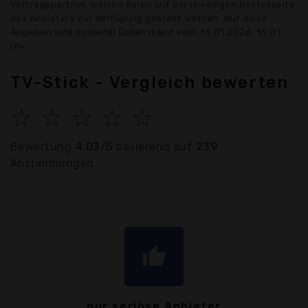
Vertragspartner, welche Ihnen auf der jeweiligen Bestellseite
des Anbieters zur Verfügung gestellt werden. Nur diese
Angaben sind bindend! Datenstand vom: 16.01.2026, 16:01
Uhr
TV-Stick - Vergleich bewerten
☆
☆
☆
☆
☆
Bewertung
4.03/5
basierend auf
239
Abstimmungen
thumb_up
nur seriöse Anbieter