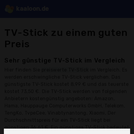
kaaloon.de
TV-Stick zu einem guten
Preis
Sehr günstige TV-Stick im Vergleich
Hier finden Sie
preiswerte TV-Stick
im Vergleich. Es
werden erschwingliche TV-Stick verglichen. Das
günstigste TV-Stick kostet 8,99 € und das teuerste
kostet 73,50 €. Die TV-Stick werden von folgenden
Anbietern kostengünstig angeboten: Amazon,
Hama, Hauppauge Computerworks GmbH, Telekom,
TengKo, TvpeCee, Vinabtynantong, Xiaomi, Der
Durchschnittspreis für ein TV-Stick liegt bei
günstigen 36,61 €. Ein günstiges TV-Stick bedeutet