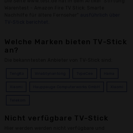
Die Seite www.test.de hat in dem Artikel "Stiftung
Warentest - Amazon Fire TV Stick: Smarte
Nachhilfe für ältere Fernseher"
ausführlich über
TV-Stick berichtet.
Welche Marken bieten TV-Stick
an?
Die bekanntesten Anbieter von TV-Stick sind:
TengKo
Vinabtynantong
TvpeCee
Hama
Xiaomi
Hauppauge Computerworks GmbH
Xiaomi
Telekom
Nicht verfügbare TV-Stick
Hier werden werden nicht verfügbare und