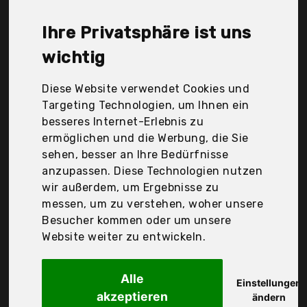
nicht unbedingt, dass die Qualität oder die
Leistung schlechter ist. Vergleichen Sie in Ruhe die
Ihre Privatsphäre ist uns
Angebote in der Tabelle.
wichtig
Ihre Vorteile
Diese Website verwendet Cookies und
nur seriöse Anbieter
Targeting Technologien, um Ihnen ein
gewöhnlich noch am selben Tag versandfertig
besseres Internet-Erlebnis zu
30 Tage Rückgaberecht
ermöglichen und die Werbung, die Sie
sehen, besser an Ihre Bedürfnisse
anzupassen. Diese Technologien nutzen
TengKo
wir außerdem, um Ergebnisse zu
Mini Netzkabel für
messen, um zu verstehen, woher unsere
Besucher kommen oder um unsere
Website weiter zu entwickeln.
Alle
Einstellungen
akzeptieren
ändern