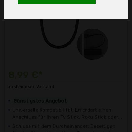
8,99 €*
kostenloser
Versand
Günstigstes Angebot
Universelle Kompatibilität: Erfordert einen
Anschluss für Ihren Tv Stick, Roku Stick oder...
Schluss mit dem Durcheinander: Beseitigen