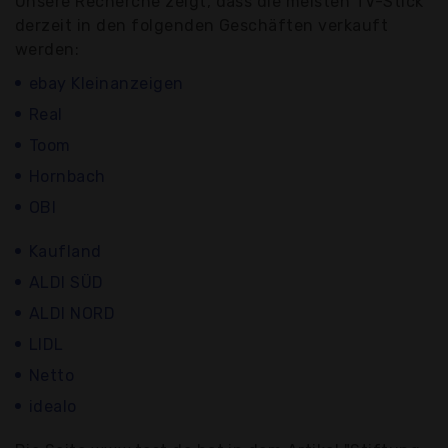
Unsere Recherche zeigt, dass die meisten TV-Stick
derzeit in den folgenden Geschäften verkauft
werden:
ebay Kleinanzeigen
Real
Toom
Hornbach
OBI
Kaufland
ALDI SÜD
ALDI NORD
LIDL
Netto
idealo