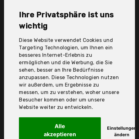
USB-Hub liegt bei günstigen 20,82 €. Ein günstiges
USB-Hub bedeutet nicht unbedingt, dass die
Ihre Privatsphäre ist uns
Qualität oder die Leistung schlechter ist.
Vergleichen Sie in Ruhe die Angebote in der Tabelle.
wichtig
Ihre Vorteile
Diese Website verwendet Cookies und
Targeting Technologien, um Ihnen ein
nur seriöse Anbieter
besseres Internet-Erlebnis zu
gewöhnlich noch am selben Tag versandfertig
ermöglichen und die Werbung, die Sie
30 Tage Rückgaberecht
sehen, besser an Ihre Bedürfnisse
anzupassen. Diese Technologien nutzen
wir außerdem, um Ergebnisse zu
Speedlink
messen, um zu verstehen, woher unsere
Snappy Slim Usb Hub
Besucher kommen oder um unsere
Website weiter zu entwickeln.
Alle
Einstellungen
akzeptieren
ändern