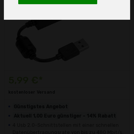
5,99 €*
kostenloser
Versand
Günstigstes Angebot
Aktuell 1,00 Euro günstiger - 14% Rabatt
4 Usb 2.0-Schnittstellen mit einer schnellen
Datenübertragungsrate von bis zu 480 Mbit/s.