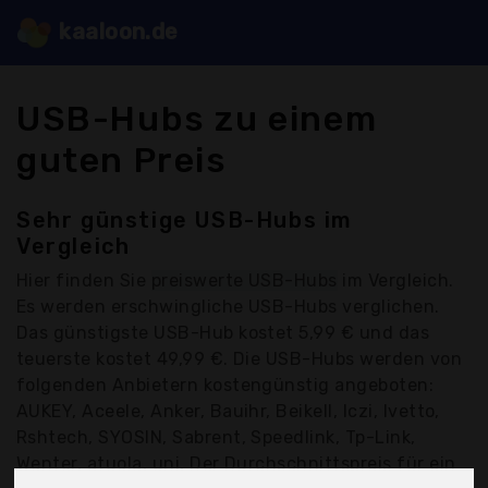
kaaloon.de
USB-Hubs zu einem
guten Preis
Sehr günstige USB-Hubs im
Vergleich
Hier finden Sie
preiswerte USB-Hubs
im Vergleich.
Es werden erschwingliche USB-Hubs verglichen.
Das günstigste USB-Hub kostet 5,99 € und das
teuerste kostet 49,99 €. Die USB-Hubs werden von
folgenden Anbietern kostengünstig angeboten:
AUKEY, Aceele, Anker, Bauihr, Beikell, Iczi, Ivetto,
Rshtech, SYOSIN, Sabrent, Speedlink, Tp-Link,
Wenter, atuola, uni, Der Durchschnittspreis für ein