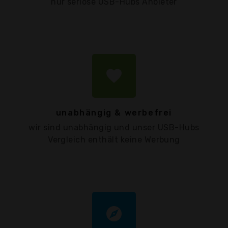
nur seriöse USB-Hubs Anbieter
favorite
unabhängig & werbefrei
wir sind unabhängig und unser USB-Hubs
Vergleich enthält keine Werbung
explore