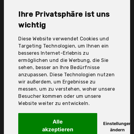
Lehmann Kg, Nigrin, Protecton, Vikan, Vikan A/S,
Yachticon, innhom, wellenshop, 42680, Der
Ihre Privatsphäre ist uns
Durchschnittspreis für ein Waschbürste liegt bei
günstigen 36,21 €. Ein günstiges Waschbürste
wichtig
bedeutet nicht unbedingt, dass die Qualität oder
die Leistung schlechter ist. Vergleichen Sie in Ruhe
Diese Website verwendet Cookies und
die Angebote in der Tabelle.
Targeting Technologien, um Ihnen ein
besseres Internet-Erlebnis zu
Ihre Vorteile
ermöglichen und die Werbung, die Sie
sehen, besser an Ihre Bedürfnisse
nur seriöse Anbieter
anzupassen. Diese Technologien nutzen
gewöhnlich noch am selben Tag versandfertig
wir außerdem, um Ergebnisse zu
30 Tage Rückgaberecht
messen, um zu verstehen, woher unsere
Besucher kommen oder um unsere
Website weiter zu entwickeln.
Vikan A/S
Vikan 525252
Alle
Einstellungen
akzeptieren
ändern