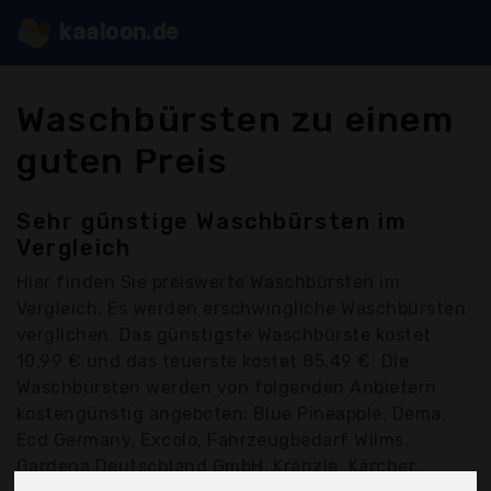
kaaloon.de
Waschbürsten zu einem
guten Preis
Sehr günstige Waschbürsten im
Vergleich
Hier finden Sie
preiswerte Waschbürsten
im
Vergleich. Es werden erschwingliche Waschbürsten
verglichen. Das günstigste Waschbürste kostet
10,99 € und das teuerste kostet 85,49 €. Die
Waschbürsten werden von folgenden Anbietern
kostengünstig angeboten: Blue Pineapple, Dema,
Ecd Germany, Excolo, Fahrzeugbedarf Wilms,
Gardena Deutschland GmbH, Kränzle, Kärcher,