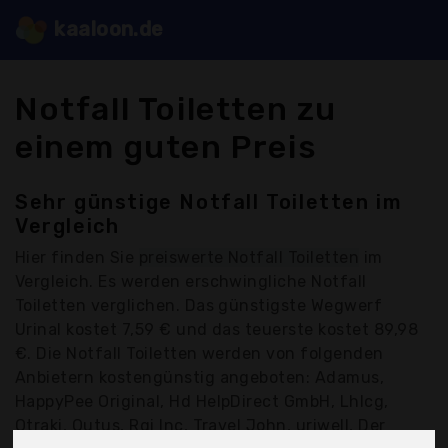
kaaloon.de
Notfall Toiletten zu
einem guten Preis
Sehr günstige Notfall Toiletten im
Vergleich
Hier finden Sie
preiswerte Notfall Toiletten
im
Vergleich. Es werden erschwingliche Notfall
Toiletten verglichen. Das günstigste Wegwerf
Urinal kostet 7,59 € und das teuerste kostet 89,98
€. Die Notfall Toiletten werden von folgenden
Anbietern kostengünstig angeboten: Adamus,
HappyPee Original, Hd HelpDirect GmbH, Lhlcg,
Otraki, Outus, Rgi Inc, Travel John, uriwell, Der