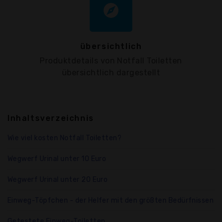
explore
übersichtlich
Produktdetails von Notfall Toiletten
übersichtlich dargestellt
Inhaltsverzeichnis
Wie viel kosten Notfall Toiletten?
Wegwerf Urinal unter 10 Euro
Wegwerf Urinal unter 20 Euro
Einweg-Töpfchen - der Helfer mit den größten Bedürfnissen
Getestete Einweg-Toiletten