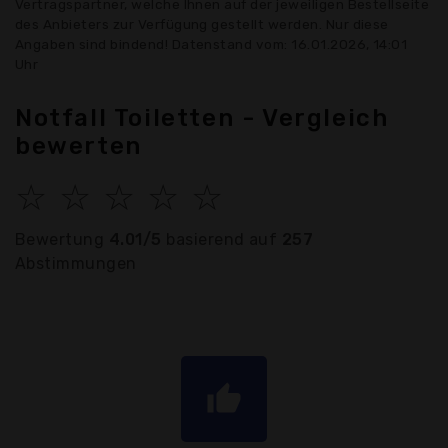
Vertragspartner, welche Ihnen auf der jeweiligen Bestellseite
des Anbieters zur Verfügung gestellt werden. Nur diese
Angaben sind bindend! Datenstand vom: 16.01.2026, 14:01
Uhr
Notfall Toiletten - Vergleich
bewerten
☆
☆
☆
☆
☆
Bewertung
4.01/5
basierend auf
257
Abstimmungen
thumb_up