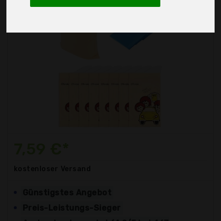
7,59 €*
kostenloser
Versand
Günstigstes Angebot
Preis-Leistungs-Sieger