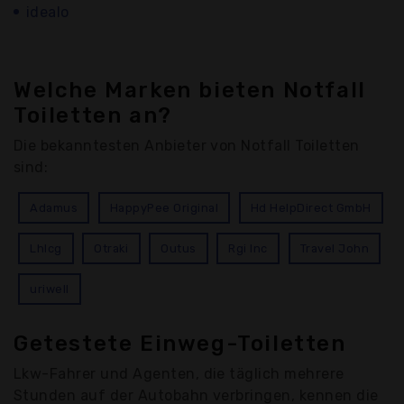
idealo
Welche Marken bieten Notfall
Toiletten an?
Die bekanntesten Anbieter von Notfall Toiletten
sind:
Adamus
HappyPee Original
Hd HelpDirect GmbH
Lhlcg
Otraki
Outus
Rgi Inc
Travel John
uriwell
Getestete Einweg-Toiletten
Lkw-Fahrer und Agenten, die täglich mehrere
Stunden auf der Autobahn verbringen, kennen die