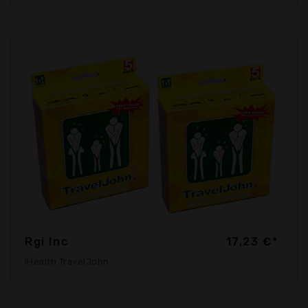
Rgi Inc
17,23 €*
iHealth TravelJohn