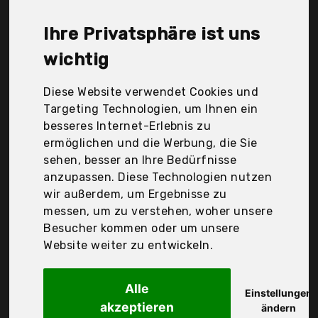
Durchschnittspreis für ein Wegwerf Urinal liegt bei
günstigen 24,09 €. Ein günstiges Wegwerf Urinal
Ihre Privatsphäre ist uns
bedeutet nicht unbedingt, dass die Qualität oder
die Leistung schlechter ist. Vergleichen Sie in Ruhe
wichtig
die Angebote in der Tabelle.
Diese Website verwendet Cookies und
Ihre Vorteile
Targeting Technologien, um Ihnen ein
besseres Internet-Erlebnis zu
nur seriöse Anbieter
ermöglichen und die Werbung, die Sie
gewöhnlich noch am selben Tag versandfertig
sehen, besser an Ihre Bedürfnisse
30 Tage Rückgaberecht
anzupassen. Diese Technologien nutzen
wir außerdem, um Ergebnisse zu
messen, um zu verstehen, woher unsere
Otraki
Besucher kommen oder um unsere
Tragbarer
Website weiter zu entwickeln.
Alle
Einstellungen
akzeptieren
ändern