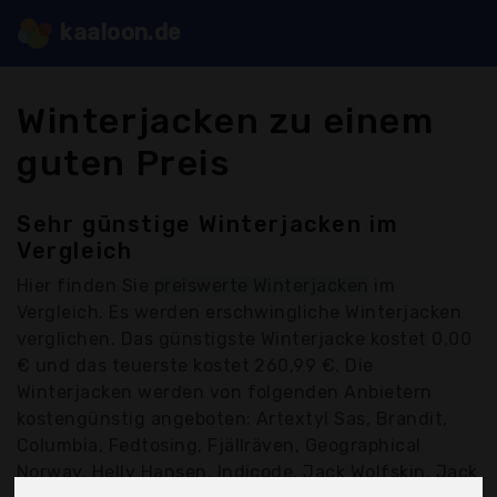
kaaloon.de
Winterjacken zu einem
guten Preis
Sehr günstige Winterjacken im
Vergleich
Hier finden Sie
preiswerte Winterjacken
im
Vergleich. Es werden erschwingliche Winterjacken
verglichen. Das günstigste Winterjacke kostet 0,00
€ und das teuerste kostet 260,99 €. Die
Winterjacken werden von folgenden Anbietern
kostengünstig angeboten: Artextyl Sas, Brandit,
Columbia, Fedtosing, Fjällräven, Geographical
Norway, Helly Hansen, Indicode, Jack Wolfskin, Jack