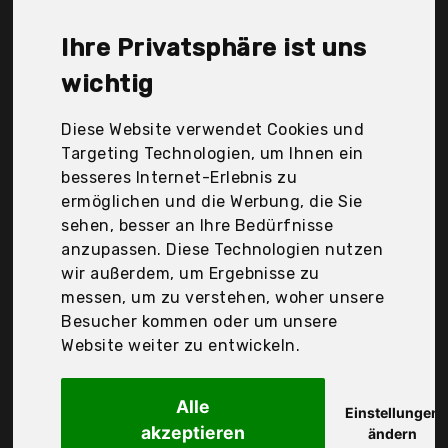
Wolfskin (Jacm8), Jacm8|#Jack Wolfskin, Kabooki
A/S, Lameda, Levi's, Magcomsen, Marikoo, Marmot,
Ihre Privatsphäre ist uns
Napapijri, Summary GmbH, Urban Classics, Vaude,
Der Durchschnittspreis für ein Winterjacke liegt bei
wichtig
günstigen 97,63 €. Ein günstiges Winterjacke
bedeutet nicht unbedingt, dass die Qualität oder
Diese Website verwendet Cookies und
die Leistung schlechter ist. Vergleichen Sie in Ruhe
Targeting Technologien, um Ihnen ein
die Angebote in der Tabelle.
besseres Internet-Erlebnis zu
ermöglichen und die Werbung, die Sie
Ihre Vorteile
sehen, besser an Ihre Bedürfnisse
anzupassen. Diese Technologien nutzen
nur seriöse Anbieter
wir außerdem, um Ergebnisse zu
gewöhnlich noch am selben Tag versandfertig
messen, um zu verstehen, woher unsere
30 Tage Rückgaberecht
Besucher kommen oder um unsere
Website weiter zu entwickeln.
Lameda
Alle
Fahrradjacke Herren
Einstellungen
akzeptieren
ändern