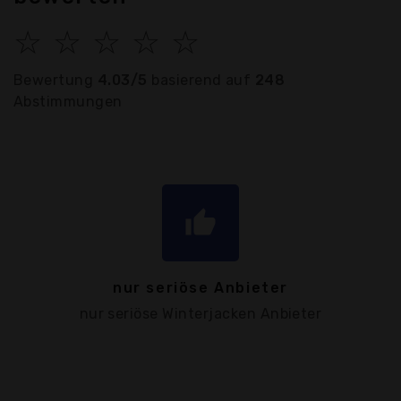
☆
☆
☆
☆
☆
Bewertung
4.03/5
basierend auf
248
Abstimmungen
thumb_up
nur seriöse Anbieter
nur seriöse Winterjacken Anbieter