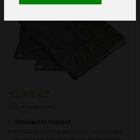
12,49 €*
zzgl. Versandkosten
Günstigstes Angebot
VERSAL: Zuverlässiger Schutz vor Wind und
Wetter. Ideal zum Schutz von Gartenmöbeln,