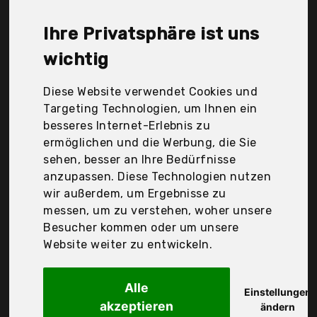
Durchschnittspreis für ein Zeltplane liegt bei
günstigen 33,41 €. Ein günstiges Zeltplane
Ihre Privatsphäre ist uns
bedeutet nicht unbedingt, dass die Qualität oder
die Leistung schlechter ist. Vergleichen Sie in Ruhe
wichtig
die Angebote in der Tabelle.
Diese Website verwendet Cookies und
Ihre Vorteile
Targeting Technologien, um Ihnen ein
besseres Internet-Erlebnis zu
nur seriöse Anbieter
ermöglichen und die Werbung, die Sie
gewöhnlich noch am selben Tag versandfertig
sehen, besser an Ihre Bedürfnisse
30 Tage Rückgaberecht
anzupassen. Diese Technologien nutzen
wir außerdem, um Ergebnisse zu
messen, um zu verstehen, woher unsere
Conmetall
Besucher kommen oder um unsere
Meister Schutzplane
Website weiter zu entwickeln.
Alle
Einstellungen
akzeptieren
ändern