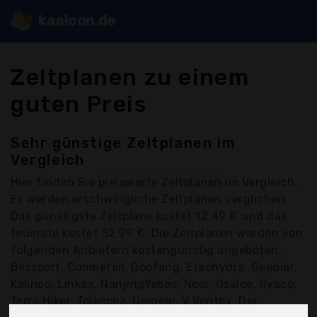
kaaloon.de
Zeltplanen zu einem
guten Preis
Sehr günstige Zeltplanen im
Vergleich
Hier finden Sie
preiswerte Zeltplanen
im Vergleich.
Es werden erschwingliche Zeltplanen verglichen.
Das günstigste Zeltplane kostet 12,49 € und das
teuerste kostet 52,99 €. Die Zeltplanen werden von
folgenden Anbietern kostengünstig angeboten:
Bessport, Conmetall, Doofang, Etechydra, Geediar,
Kalinco, Linkax, NanjingYebao, Noor, Osaloe, Ryaco,
Terra Hiker, Tolaccea, Unigear, V Vontox, Der