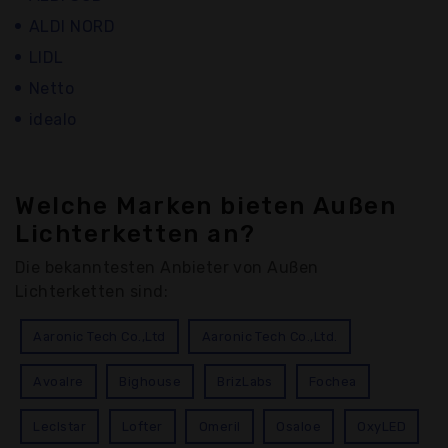
ALDI NORD
LIDL
Netto
idealo
Welche Marken bieten Außen
Lichterketten an?
Die bekanntesten Anbieter von Außen
Lichterketten sind:
Aaronic Tech Co.,Ltd
Aaronic Tech Co.,Ltd.
Avoalre
Bighouse
BrizLabs
Fochea
Leclstar
Lofter
Omeril
Osaloe
OxyLED