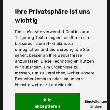
Osaloe, OxyLED, OxyLed, Qedertek, Quntis, Rovlak,
Useber, Viflykoo, litogo, Der Durchschnittspreis für
Ihre Privatsphäre ist uns
ein Außen Lichterkette liegt bei günstigen 12,92 €.
Ein günstiges Außen Lichterkette bedeutet nicht
wichtig
unbedingt, dass die Qualität oder die Leistung
schlechter ist. Vergleichen Sie in Ruhe die
Diese Website verwendet Cookies und
Angebote in der Tabelle.
Targeting Technologien, um Ihnen ein
besseres Internet-Erlebnis zu
Ihre Vorteile
ermöglichen und die Werbung, die Sie
sehen, besser an Ihre Bedürfnisse
nur seriöse Anbieter
anzupassen. Diese Technologien nutzen
gewöhnlich noch am selben Tag versandfertig
wir außerdem, um Ergebnisse zu
30 Tage Rückgaberecht
messen, um zu verstehen, woher unsere
Besucher kommen oder um unsere
Website weiter zu entwickeln.
Aaronic Tech Co.,Ltd.
Lezonic Solar
Alle
Einstellungen
akzeptieren
ändern