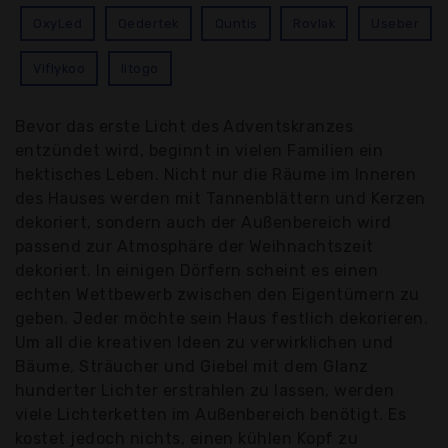
OxyLed
Qedertek
Quntis
Rovlak
Useber
Viflykoo
litogo
Bevor das erste Licht des Adventskranzes
entzündet wird, beginnt in vielen Familien ein
hektisches Leben. Nicht nur die Räume im Inneren
des Hauses werden mit Tannenblättern und Kerzen
dekoriert, sondern auch der Außenbereich wird
passend zur Atmosphäre der Weihnachtszeit
dekoriert. In einigen Dörfern scheint es einen
echten Wettbewerb zwischen den Eigentümern zu
geben. Jeder möchte sein Haus festlich dekorieren.
Um all die kreativen Ideen zu verwirklichen und
Bäume, Sträucher und Giebel mit dem Glanz
hunderter Lichter erstrahlen zu lassen, werden
viele Lichterketten im Außenbereich benötigt. Es
kostet jedoch nichts, einen kühlen Kopf zu