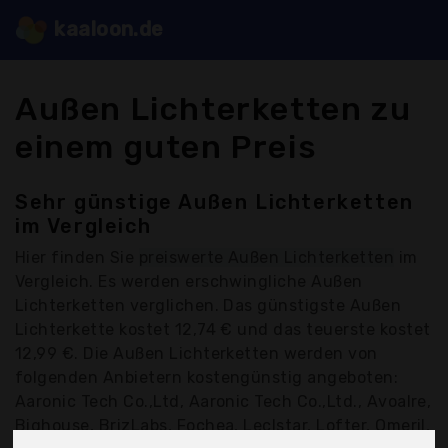
kaaloon.de
Außen Lichterketten zu
einem guten Preis
Sehr günstige Außen Lichterketten
im Vergleich
Hier finden Sie
preiswerte Außen Lichterketten
im
Vergleich. Es werden erschwingliche Außen
Lichterketten verglichen. Das günstigste Außen
Lichterkette kostet 12,74 € und das teuerste kostet
12,99 €. Die Außen Lichterketten werden von
folgenden Anbietern kostengünstig angeboten:
Aaronic Tech Co.,Ltd, Aaronic Tech Co.,Ltd., Avoalre,
Bighouse, BrizLabs, Fochea, Leclstar, Lofter, Omeril,