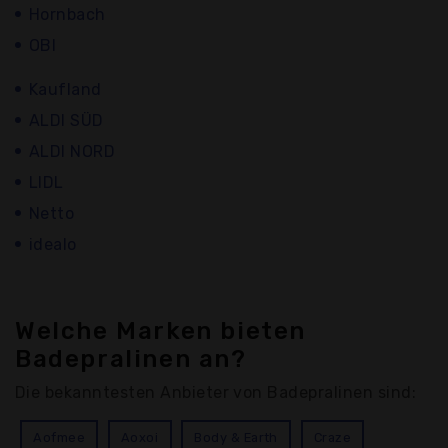
Hornbach
OBI
Kaufland
ALDI SÜD
ALDI NORD
LIDL
Netto
idealo
Welche Marken bieten
Badepralinen an?
Die bekanntesten Anbieter von Badepralinen sind:
Aofmee
Aoxoi
Body & Earth
Craze