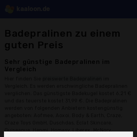
kaaloon.de
Badepralinen zu einem
guten Preis
Sehr günstige Badepralinen im
Vergleich
Hier finden Sie
preiswerte Badepralinen
im
Vergleich. Es werden erschwingliche Badepralinen
verglichen. Das günstigste Badekugel kostet 6,21 €
und das teuerste kostet 31,99 €. Die Badepralinen
werden von folgenden Anbietern kostengünstig
angeboten: Aofmee, Aoxoi, Body & Earth, Craze,
Craze Toys GmbH, Duschdas, Eclat Skincare,
Guiseapue, Henmi, Homasy, Liberex, McNory,