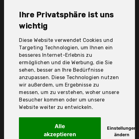
Peradix, Ribivaul, Stntus, Sylphar, Tinti GmbH &
Co.Kg, Ucradle, Der Durchschnittspreis für ein
Ihre Privatsphäre ist uns
Badekugel liegt bei günstigen 15,69 €. Ein
günstiges Badekugel bedeutet nicht unbedingt,
wichtig
dass die Qualität oder die Leistung schlechter ist.
Vergleichen Sie in Ruhe die Angebote in der Tabelle.
Diese Website verwendet Cookies und
Targeting Technologien, um Ihnen ein
Ihre Vorteile
besseres Internet-Erlebnis zu
ermöglichen und die Werbung, die Sie
nur seriöse Anbieter
sehen, besser an Ihre Bedürfnisse
gewöhnlich noch am selben Tag versandfertig
anzupassen. Diese Technologien nutzen
30 Tage Rückgaberecht
wir außerdem, um Ergebnisse zu
messen, um zu verstehen, woher unsere
Besucher kommen oder um unsere
Tinti GmbH & Co.Kg
Website weiter zu entwickeln.
Tinti Zauberbad Rosa
Alle
Einstellungen
akzeptieren
ändern