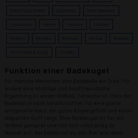
Craze Toys GmbH
Duschdas
Eclat Skincare
Guiseapue
Henmi
Homasy
Liberex
McNory
Peradix
Ribivaul
Stntus
Sylphar
Tinti GmbH & Co.Kg
Ucradle
Funktion einer Badekugel
Für manche Menschen sind Badebälle ein Trick, für
andere eine wichtige und hautfreundliche
Ergänzung zu einem Vollbad. Tatsache ist, dass der
Badeball je nach Inhaltsstoffen für eine glatte,
entspannte Haut, ein gutes Körpergefühl und einen
eleganten Duft sorgt. Eine Badekugel ist für ein
Vollbad geeignet und löst sich vollständig im
Wasser auf. Am besten ist es, den Ball erst dann