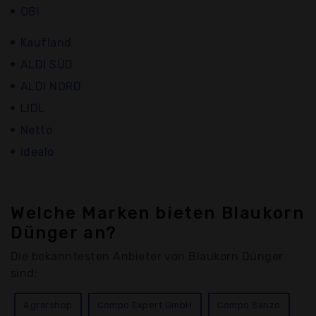
OBI
Kaufland
ALDI SÜD
ALDI NORD
LIDL
Netto
idealo
Welche Marken bieten Blaukorn
Dünger an?
Die bekanntesten Anbieter von Blaukorn Dünger
sind:
Agrarshop
Compo Expert GmbH
Compo Sanzo