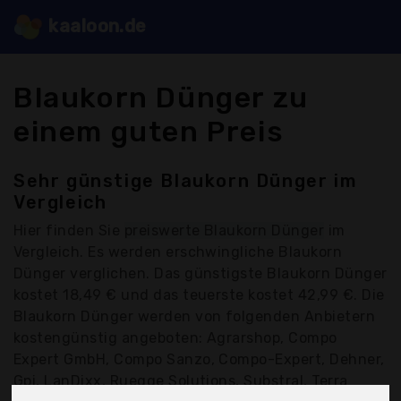
kaaloon.de
Blaukorn Dünger zu
einem guten Preis
Sehr günstige Blaukorn Dünger im
Vergleich
Hier finden Sie
preiswerte Blaukorn Dünger
im
Vergleich. Es werden erschwingliche Blaukorn
Dünger verglichen. Das günstigste Blaukorn Dünger
kostet 18,49 € und das teuerste kostet 42,99 €. Die
Blaukorn Dünger werden von folgenden Anbietern
kostengünstig angeboten: Agrarshop, Compo
Expert GmbH, Compo Sanzo, Compo-Expert, Dehner,
Gpi, LanDixx, Ruegge Solutions, Substral, Terra