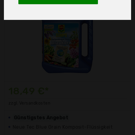
18,49 €*
zzgl. Versandkosten
Günstigstes Angebot
Neue Tec Blue Grain Komposit-Flüssigkeit