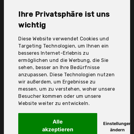
Domi, Der Durchschnittspreis für ein Blaukorn
Dünger liegt bei günstigen 31,08 €. Ein günstiges
Ihre Privatsphäre ist uns
Blaukorn Dünger bedeutet nicht unbedingt, dass
die Qualität oder die Leistung schlechter ist.
wichtig
Vergleichen Sie in Ruhe die Angebote in der Tabelle.
Diese Website verwendet Cookies und
Ihre Vorteile
Targeting Technologien, um Ihnen ein
besseres Internet-Erlebnis zu
nur seriöse Anbieter
ermöglichen und die Werbung, die Sie
gewöhnlich noch am selben Tag versandfertig
sehen, besser an Ihre Bedürfnisse
30 Tage Rückgaberecht
anzupassen. Diese Technologien nutzen
wir außerdem, um Ergebnisse zu
messen, um zu verstehen, woher unsere
Compo Sanzo
Besucher kommen oder um unsere
Compo Blaukorn®
Website weiter zu entwickeln.
Alle
Einstellungen
akzeptieren
ändern