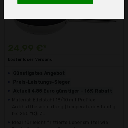
24,99 €*
kostenloser
Versand
Günstigstes Angebot
Preis-Leistungs-Sieger
Aktuell 4,85 Euro günstiger - 16% Rabatt
Material: Edelstahl 18/10 mit ProPlex-
Antihaftbeschichtung (temperaturbeständig
bis 260 °C); Ø...
Ideal für leicht frittierte Lebensmittel wie