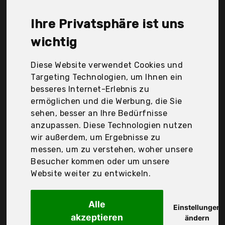
Oliver, Wmf, Zwilling, Der Durchschnittspreis für ein
Bratpfanne 24 cm liegt bei günstigen 36,93 €. Ein
Ihre Privatsphäre ist uns
günstiges Bratpfanne 24 cm bedeutet nicht
unbedingt, dass die Qualität oder die Leistung
wichtig
schlechter ist. Vergleichen Sie in Ruhe die
Angebote in der Tabelle.
Diese Website verwendet Cookies und
Targeting Technologien, um Ihnen ein
Ihre Vorteile
besseres Internet-Erlebnis zu
ermöglichen und die Werbung, die Sie
nur seriöse Anbieter
sehen, besser an Ihre Bedürfnisse
gewöhnlich noch am selben Tag versandfertig
anzupassen. Diese Technologien nutzen
30 Tage Rückgaberecht
wir außerdem, um Ergebnisse zu
messen, um zu verstehen, woher unsere
Besucher kommen oder um unsere
Rösle
Website weiter zu entwickeln.
Elegance
Alle
Einstellungen
akzeptieren
ändern