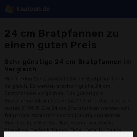
kaaloon.de
24 cm Bratpfannen zu
einem guten Preis
Sehr günstige 24 cm Bratpfannen im
Vergleich
Hier finden Sie
preiswerte 24 cm Bratpfannen
im
Vergleich. Es werden erschwingliche 24 cm
Bratpfannen verglichen. Das günstigste
Bratpfanne 24 cm kostet 24,99 € und das teuerste
kostet 51,96 €. Die 24 cm Bratpfannen werden von
folgenden Anbietern kostengünstig angeboten:
Biwhale, Epic Brands, Max, Rosmarino, Rösle,
Stoneline, Technik Trends, Tefal, Tefal by Jamie