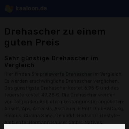
kaaloon.de
Drehascher zu einem
guten Preis
Sehr günstige Drehascher im
Vergleich
Hier finden Sie
preiswerte Drehascher
im Vergleich.
Es werden erschwingliche Drehascher verglichen.
Das günstigste Drehascher kostet 6,95 € und das
teuerste kostet 49,28 €. Die Drehascher werden
von folgenden Anbietern kostengünstig angeboten:
Anself, Aps, Artecsis, Assheuer + Pott GmbH&Co.Kg,
Blomus, Cucina Sana, Demarkt, Hadson/Lifestyle-
Ambiente, Hermann Hauser GmbH, Natives,