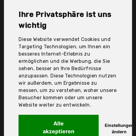
Passatore/Lifestyle-Ambiente, Premier
Housewares, Sepilo®, Smokertools, Sü-Verlag,
Ihre Privatsphäre ist uns
Wildfire / Lifestyle-Ambiente, Yhg-Aschenbecher,
Yun Hai, Zack, Zentrallager, axentia, com-four,
wichtig
getgastro, Der Durchschnittspreis für ein
Drehascher liegt bei günstigen 15,89 €. Ein
Diese Website verwendet Cookies und
günstiges Drehascher bedeutet nicht unbedingt,
Targeting Technologien, um Ihnen ein
dass die Qualität oder die Leistung schlechter ist.
besseres Internet-Erlebnis zu
Vergleichen Sie in Ruhe die Angebote in der Tabelle.
ermöglichen und die Werbung, die Sie
sehen, besser an Ihre Bedürfnisse
Ihre Vorteile
anzupassen. Diese Technologien nutzen
wir außerdem, um Ergebnisse zu
nur seriöse Anbieter
messen, um zu verstehen, woher unsere
gewöhnlich noch am selben Tag versandfertig
Besucher kommen oder um unsere
30 Tage Rückgaberecht
Website weiter zu entwickeln.
Alle
axentia
Einstellungen
akzeptieren
Drehascher Reifen,
ändern