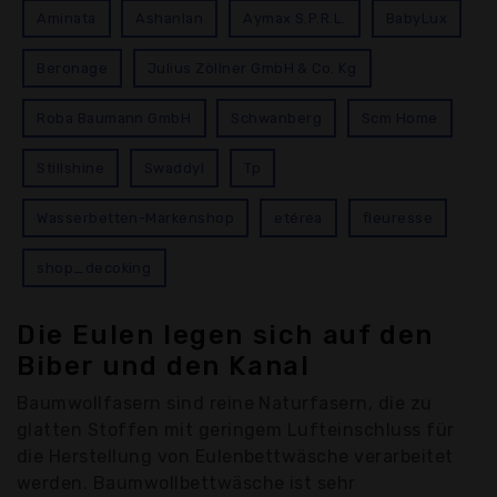
Aminata
Ashanlan
Aymax S.P.R.L.
BabyLux
Beronage
Julius Zöllner GmbH & Co. Kg
Roba Baumann GmbH
Schwanberg
Scm Home
Stillshine
Swaddyl
Tp
Wasserbetten-Markenshop
etérea
fleuresse
shop_decoking
Die Eulen legen sich auf den
Biber und den Kanal
Baumwollfasern sind reine Naturfasern, die zu
glatten Stoffen mit geringem Lufteinschluss für
die Herstellung von Eulenbettwäsche verarbeitet
werden. Baumwollbettwäsche ist sehr