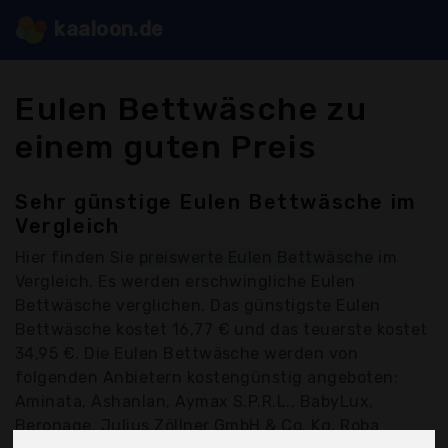
kaaloon.de
Eulen Bettwäsche zu
einem guten Preis
Sehr günstige Eulen Bettwäsche im
Vergleich
Hier finden Sie
preiswerte Eulen Bettwäsche
im
Vergleich. Es werden erschwingliche Eulen
Bettwäsche verglichen. Das günstigste Eulen
Bettwäsche kostet 16,77 € und das teuerste kostet
34,95 €. Die Eulen Bettwäsche werden von
folgenden Anbietern kostengünstig angeboten:
Aminata, Ashanlan, Aymax S.P.R.L., BabyLux,
Beronage, Julius Zöllner GmbH & Co. Kg, Roba