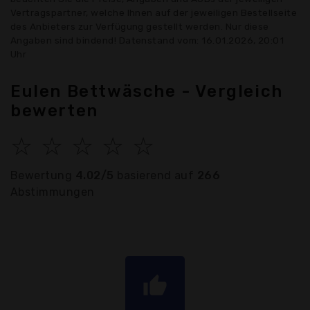
Vertragspartner, welche Ihnen auf der jeweiligen Bestellseite
des Anbieters zur Verfügung gestellt werden. Nur diese
Angaben sind bindend! Datenstand vom: 16.01.2026, 20:01
Uhr
Eulen Bettwäsche - Vergleich
bewerten
☆
☆
☆
☆
☆
Bewertung
4.02/5
basierend auf
266
Abstimmungen
thumb_up