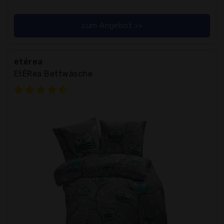
zum Angebot >>
etérea
EtÉRea Bettwäsche