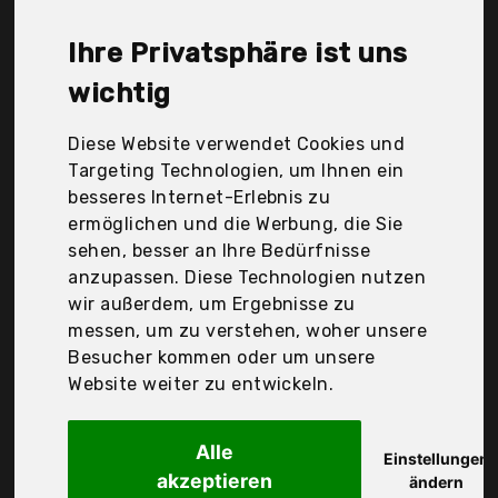
Baumann GmbH, Schwanberg, Scm Home, Stillshine,
Swaddyl, Tp, Wasserbetten-Markenshop, etérea,
Ihre Privatsphäre ist uns
fleuresse, shop_decoking, Der Durchschnittspreis
für ein Eulen Bettwäsche liegt bei günstigen 27,78
wichtig
€. Ein günstiges Eulen Bettwäsche bedeutet nicht
unbedingt, dass die Qualität oder die Leistung
Diese Website verwendet Cookies und
schlechter ist. Vergleichen Sie in Ruhe die
Targeting Technologien, um Ihnen ein
Angebote in der Tabelle.
besseres Internet-Erlebnis zu
ermöglichen und die Werbung, die Sie
Ihre Vorteile
sehen, besser an Ihre Bedürfnisse
anzupassen. Diese Technologien nutzen
nur seriöse Anbieter
wir außerdem, um Ergebnisse zu
gewöhnlich noch am selben Tag versandfertig
messen, um zu verstehen, woher unsere
30 Tage Rückgaberecht
Besucher kommen oder um unsere
Website weiter zu entwickeln.
Stillshine
Alle
Bettwäsche Set 3D
Einstellungen
akzeptieren
ändern