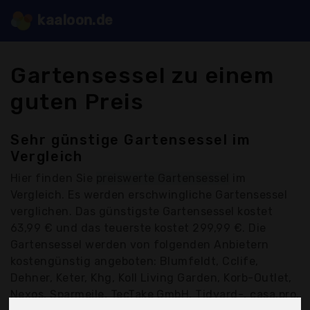
kaaloon.de
Gartensessel zu einem
guten Preis
Sehr günstige Gartensessel im
Vergleich
Hier finden Sie
preiswerte Gartensessel
im
Vergleich. Es werden erschwingliche Gartensessel
verglichen. Das günstigste Gartensessel kostet
63,99 € und das teuerste kostet 299,99 €. Die
Gartensessel werden von folgenden Anbietern
kostengünstig angeboten: Blumfeldt, Cclife,
Dehner, Keter, Khg, Koll Living Garden, Korb-Outlet,
Nexos, Sparmeile, TecTake GmbH, Tidyard-, casa.pro,