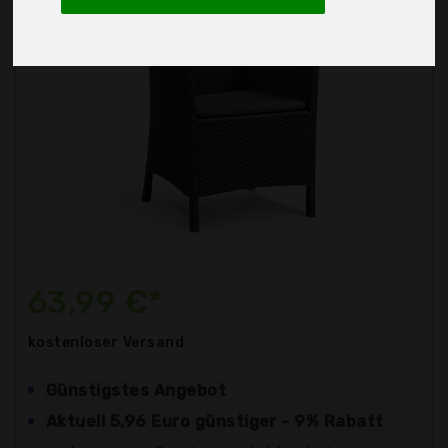
63,99 €*
kostenloser
Versand
Günstigstes Angebot
Aktuell 5,96 Euro günstiger - 9% Rabatt