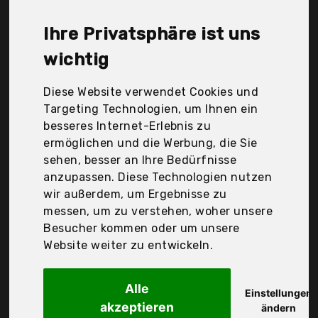
vidaXl, Der Durchschnittspreis für ein Gartensessel
liegt bei günstigen 156,38 €. Ein günstiges
Ihre Privatsphäre ist uns
Gartensessel bedeutet nicht unbedingt, dass die
Qualität oder die Leistung schlechter ist.
wichtig
Vergleichen Sie in Ruhe die Angebote in der Tabelle.
Diese Website verwendet Cookies und
Ihre Vorteile
Targeting Technologien, um Ihnen ein
besseres Internet-Erlebnis zu
nur seriöse Anbieter
ermöglichen und die Werbung, die Sie
gewöhnlich noch am selben Tag versandfertig
sehen, besser an Ihre Bedürfnisse
30 Tage Rückgaberecht
anzupassen. Diese Technologien nutzen
wir außerdem, um Ergebnisse zu
messen, um zu verstehen, woher unsere
Keter
Besucher kommen oder um unsere
Allibert Dining
Website weiter zu entwickeln.
Alle
Einstellungen
akzeptieren
ändern