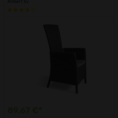
Allibert by
89,67 €*