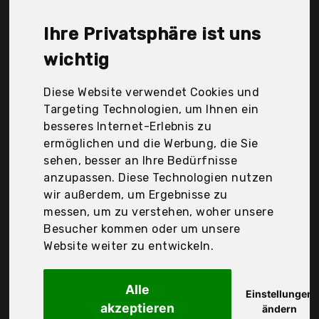
Windhager, Xclou, Ziegler, dobar, vidaXl, Der
Durchschnittspreis für ein Rankgitter liegt bei
Ihre Privatsphäre ist uns
günstigen 51,16 €. Ein günstiges Rankgitter
bedeutet nicht unbedingt, dass die Qualität oder
wichtig
die Leistung schlechter ist. Vergleichen Sie in Ruhe
die Angebote in der Tabelle.
Diese Website verwendet Cookies und
Targeting Technologien, um Ihnen ein
Ihre Vorteile
besseres Internet-Erlebnis zu
ermöglichen und die Werbung, die Sie
nur seriöse Anbieter
sehen, besser an Ihre Bedürfnisse
gewöhnlich noch am selben Tag versandfertig
anzupassen. Diese Technologien nutzen
30 Tage Rückgaberecht
wir außerdem, um Ergebnisse zu
messen, um zu verstehen, woher unsere
Besucher kommen oder um unsere
Windhager
Website weiter zu entwickeln.
Blumenstütze
Alle
Einstellungen
akzeptieren
ändern