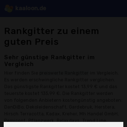
kaaloon.de
Rankgitter zu einem
guten Preis
Sehr günstige Rankgitter im
Vergleich
Hier finden Sie
preiswerte Rankgitter
im Vergleich.
Es werden erschwingliche Rankgitter verglichen.
Das günstigste Rankgitter kostet 13,99 € und das
teuerste kostet 135,99 €. Die Rankgitter werden
von folgenden Anbietern kostengünstig angeboten:
DanDiBo, Dekoleidenschaft, Gardebruk, Herstera,
Hirsch Terracotta, Kadax, Kreher, Mh Handel GmbH,
Pemicont, Pflanzwerk, Relaxdays, Trend Line,