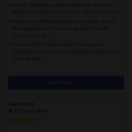
Im Set: Schlankes Deko-Spalier im 3er-Set -
Maße pro Spalier H x B x T: ca. 122 x 31 x 1 cm
Design: Der Blumenkasten überzeugt durch
seine geraden Linien und geometrischen
Formen, die im...
Kletterhilfen: Kletterhilfe für besseres
Pflanzenwachstum - Für Kletterpflanzen wie
Efeu, Reben,...
zum Angebot >>
Gardebruk
® 2X Rosensäule