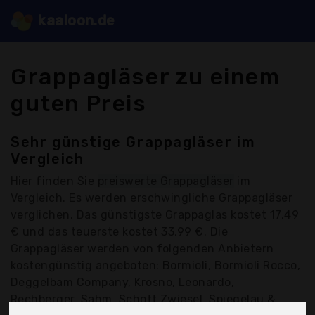
kaaloon.de
Grappagläser zu einem
guten Preis
Sehr günstige Grappagläser im
Vergleich
Hier finden Sie
preiswerte Grappagläser
im
Vergleich. Es werden erschwingliche Grappagläser
verglichen. Das günstigste Grappaglas kostet 17,49
€ und das teuerste kostet 33,99 €. Die
Grappagläser werden von folgenden Anbietern
kostengünstig angeboten: Bormioli, Bormioli Rocco,
Deggelbam Company, Krosno, Leonardo,
Rechberger, Sahm, Schott Zwiesel, Spiegelau &