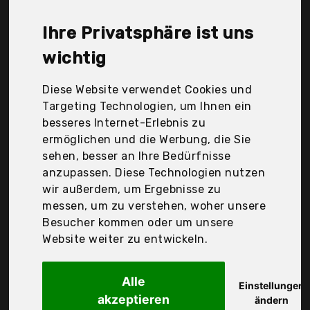
Nachtmann, Stölzle Lausitz, Der Durchschnittspreis
für ein Grappaglas liegt bei günstigen 26,67 €. Ein
Ihre Privatsphäre ist uns
günstiges Grappaglas bedeutet nicht unbedingt,
dass die Qualität oder die Leistung schlechter ist.
wichtig
Vergleichen Sie in Ruhe die Angebote in der Tabelle.
Diese Website verwendet Cookies und
Ihre Vorteile
Targeting Technologien, um Ihnen ein
besseres Internet-Erlebnis zu
nur seriöse Anbieter
ermöglichen und die Werbung, die Sie
gewöhnlich noch am selben Tag versandfertig
sehen, besser an Ihre Bedürfnisse
30 Tage Rückgaberecht
anzupassen. Diese Technologien nutzen
wir außerdem, um Ergebnisse zu
messen, um zu verstehen, woher unsere
Leonardo
Besucher kommen oder um unsere
Daily Grappa-Glas
Website weiter zu entwickeln.
Alle
Einstellungen
akzeptieren
ändern