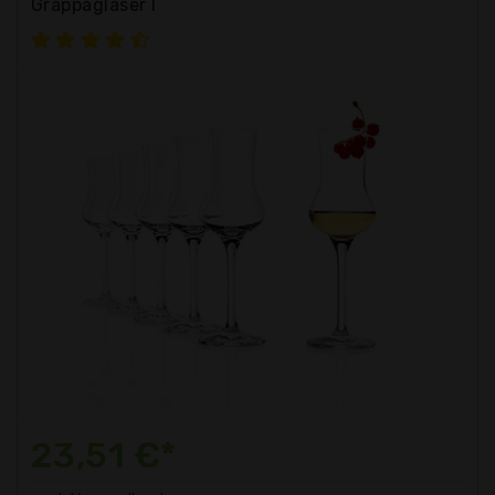
Grappagläser I
23,51 €*