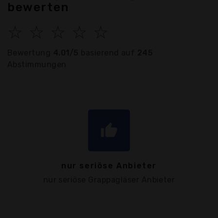
bewerten
☆
☆
☆
☆
☆
Bewertung
4.01/5
basierend auf
245
Abstimmungen
thumb_up
nur seriöse Anbieter
nur seriöse Grappagläser Anbieter