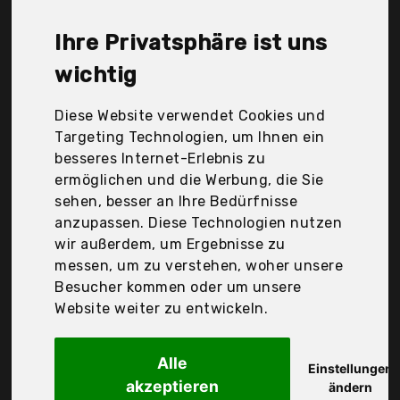
Sendez, Villeroy & Boch, Wmf, glastal, Der
Durchschnittspreis für ein Latte Macchiato Glas
Ihre Privatsphäre ist uns
liegt bei günstigen 21,05 €. Ein günstiges Latte
Macchiato Glas bedeutet nicht unbedingt, dass die
wichtig
Qualität oder die Leistung schlechter ist.
Vergleichen Sie in Ruhe die Angebote in der Tabelle.
Diese Website verwendet Cookies und
Targeting Technologien, um Ihnen ein
Ihre Vorteile
besseres Internet-Erlebnis zu
ermöglichen und die Werbung, die Sie
nur seriöse Anbieter
sehen, besser an Ihre Bedürfnisse
gewöhnlich noch am selben Tag versandfertig
anzupassen. Diese Technologien nutzen
30 Tage Rückgaberecht
wir außerdem, um Ergebnisse zu
messen, um zu verstehen, woher unsere
Besucher kommen oder um unsere
DeLonghi
Website weiter zu entwickeln.
De'Longhi Gläser
Alle
Einstellungen
akzeptieren
ändern