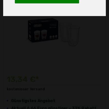
13,34 €*
kostenloser
Versand
Günstigstes Angebot
Aktuell 6,66 Euro günstiger - 33% Rabatt