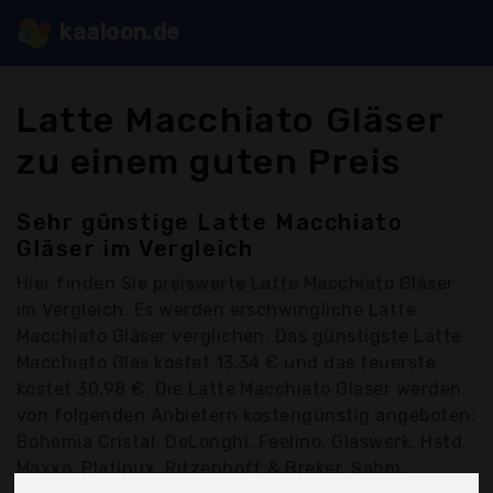
kaaloon.de
Latte Macchiato Gläser
zu einem guten Preis
Sehr günstige Latte Macchiato
Gläser im Vergleich
Hier finden Sie
preiswerte Latte Macchiato Gläser
im Vergleich. Es werden erschwingliche Latte
Macchiato Gläser verglichen. Das günstigste Latte
Macchiato Glas kostet 13,34 € und das teuerste
kostet 30,98 €. Die Latte Macchiato Gläser werden
von folgenden Anbietern kostengünstig angeboten:
Bohemia Cristal, DeLonghi, Feelino, Glaswerk, Hstd,
Maxxo, Platinux, Ritzenhoff & Breker, Sahm,