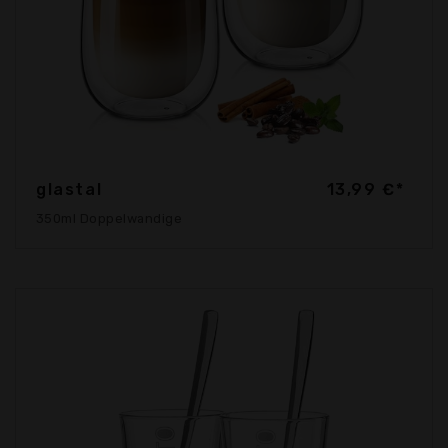
glastal
13,99 €*
350ml Doppelwandige