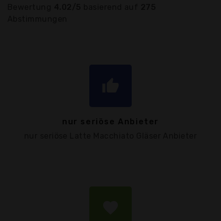
Bewertung
4.02/5
basierend auf
275
Abstimmungen
thumb_up
nur seriöse Anbieter
nur seriöse Latte Macchiato Gläser Anbieter
favorite