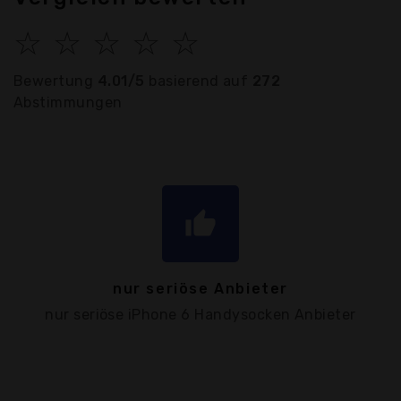
☆
☆
☆
☆
☆
Bewertung
4.01/5
basierend auf
272
Abstimmungen
thumb_up
nur seriöse Anbieter
nur seriöse iPhone 6 Handysocken Anbieter