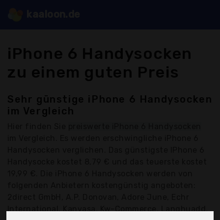
kaaloon.de
iPhone 6 Handysocken
zu einem guten Preis
Sehr günstige iPhone 6 Handysocken
im Vergleich
Hier finden Sie
preiswerte iPhone 6 Handysocken
im Vergleich. Es werden erschwingliche iPhone 6
Handysocken verglichen. Das günstigste IPhone 6
Handysocke kostet 8,79 € und das teuerste kostet
19,99 €. Die iPhone 6 Handysocken werden von
folgenden Anbietern kostengünstig angeboten:
2direct GmbH, A.P. Donovan, Adore June, Echr
International, Kanvasa, Kw-Commerce, Langhuadd,