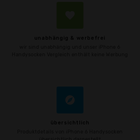
favorite
unabhängig & werbefrei
wir sind unabhängig und unser iPhone 6
Handysocken Vergleich enthält keine Werbung
explore
übersichtlich
Produktdetails von iPhone 6 Handysocken
übersichtlich dargestellt