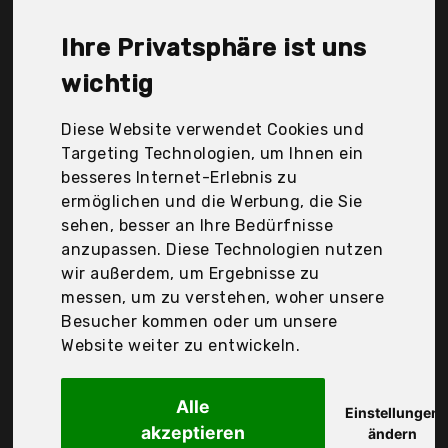
Liebeskind Berlin, Nalia, Obbii, Oihxse, Valigetta,
Xtcase, YuhooTech, fitBag, Der Durchschnittspreis
Ihre Privatsphäre ist uns
für ein IPhone 6 Handysocke liegt bei günstigen
14,99 €. Ein günstiges IPhone 6 Handysocke
wichtig
bedeutet nicht unbedingt, dass die Qualität oder
die Leistung schlechter ist. Vergleichen Sie in Ruhe
Diese Website verwendet Cookies und
die Angebote in der Tabelle.
Targeting Technologien, um Ihnen ein
besseres Internet-Erlebnis zu
Ihre Vorteile
ermöglichen und die Werbung, die Sie
sehen, besser an Ihre Bedürfnisse
nur seriöse Anbieter
anzupassen. Diese Technologien nutzen
gewöhnlich noch am selben Tag versandfertig
wir außerdem, um Ergebnisse zu
30 Tage Rückgaberecht
messen, um zu verstehen, woher unsere
Besucher kommen oder um unsere
Website weiter zu entwickeln.
Kw-Commerce
kwmobile Filz Tasche
Alle
Einstellungen
akzeptieren
ändern