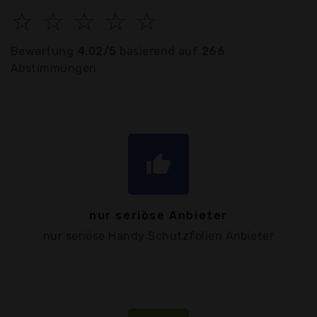
☆
☆
☆
☆
☆
Bewertung
4.02/5
basierend auf
266
Abstimmungen
thumb_up
nur seriöse Anbieter
nur seriöse Handy Schutzfolien Anbieter