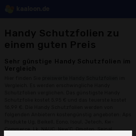
kaaloon.de
Handy Schutzfolien zu
einem guten Preis
Sehr günstige Handy Schutzfolien im
Vergleich
Hier finden Sie
preiswerte Handy Schutzfolien
im
Vergleich. Es werden erschwingliche Handy
Schutzfolien verglichen. Das günstigste Handy
Schutzfolie kostet 5,95 € und das teuerste kostet
16,99 €. Die Handy Schutzfolien werden von
folgenden Anbietern kostengünstig angeboten: Aps
Produkte Ug, Beikell, Eono, Isoul, Jetech, Kw-
Commerce, Lk, NAUC, New'C, Omoton, Seinal,