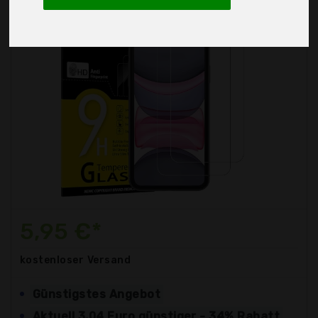
5,95 €*
kostenloser
Versand
Günstigstes Angebot
Aktuell 3,04 Euro günstiger - 34% Rabatt