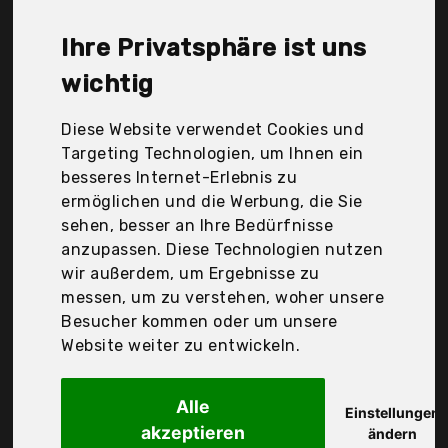
Syncwire, XeloTech, apiker, smart engineered, Der
Durchschnittspreis für ein Handy Schutzfolie liegt
Ihre Privatsphäre ist uns
bei günstigen 10,60 €. Ein günstiges Handy
Schutzfolie bedeutet nicht unbedingt, dass die
wichtig
Qualität oder die Leistung schlechter ist.
Vergleichen Sie in Ruhe die Angebote in der Tabelle.
Diese Website verwendet Cookies und
Targeting Technologien, um Ihnen ein
Ihre Vorteile
besseres Internet-Erlebnis zu
ermöglichen und die Werbung, die Sie
nur seriöse Anbieter
sehen, besser an Ihre Bedürfnisse
gewöhnlich noch am selben Tag versandfertig
anzupassen. Diese Technologien nutzen
30 Tage Rückgaberecht
wir außerdem, um Ergebnisse zu
messen, um zu verstehen, woher unsere
Besucher kommen oder um unsere
New'C
Website weiter zu entwickeln.
2 Stück für
Alle
Einstellungen
akzeptieren
ändern