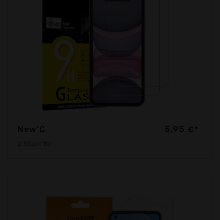
New'C
5,95 €*
2 Stück für