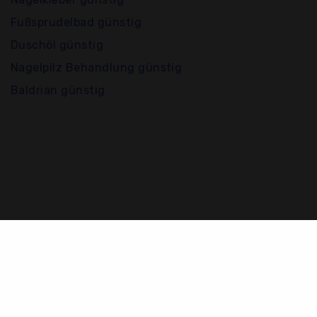
Fußsprudelbad günstig
Duschöl günstig
Nagelpilz Behandlung günstig
Baldrian günstig