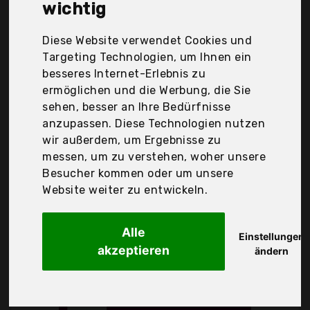
Vingtank, Yunputer, iBesi, Der Durchschnittspreis
wichtig
für ein IPL-Geräte liegt bei günstigen 263,86 €. Ein
günstiges IPL-Geräte bedeutet nicht unbedingt,
Diese Website verwendet Cookies und
dass die Qualität oder die Leistung schlechter ist.
Targeting Technologien, um Ihnen ein
Vergleichen Sie in Ruhe die Angebote in der Tabelle.
besseres Internet-Erlebnis zu
ermöglichen und die Werbung, die Sie
Ihre Vorteile
sehen, besser an Ihre Bedürfnisse
anzupassen. Diese Technologien nutzen
nur seriöse Anbieter
wir außerdem, um Ergebnisse zu
gewöhnlich noch am selben Tag versandfertig
messen, um zu verstehen, woher unsere
30 Tage Rückgaberecht
Besucher kommen oder um unsere
Website weiter zu entwickeln.
Philips
Alle
Lumea Ipl 7000
Einstellungen
akzeptieren
ändern