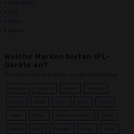
ALDI NORD
LIDL
Netto
idealo
Welche Marken bieten IPL-
Geräte an?
Die bekanntesten Anbieter von IPL-Geräte sind:
Aminzer
Auratrio
Baivon
Bestope
COOGA
Enow
Fezax
Innza
Looya
Lubex
Philips
Procter & Gamble
Qmele
Sheon
Skey
Soulcker
Turata
Veme