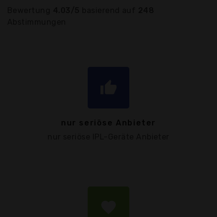
Bewertung
4.03/5
basierend auf
248
Abstimmungen
thumb_up
nur seriöse Anbieter
nur seriöse IPL-Geräte Anbieter
favorite